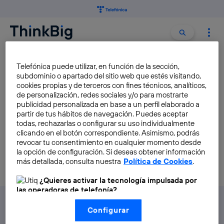
Buscar:
Buscar
FLICKR
Telefónica puede utilizar, en función de la sección,
subdominio o apartado del sitio web que estés visitando,
cookies propias y de terceros con fines técnicos, analíticos,
de personalización, redes sociales y/o para mostrarte
4 aplicaciones geniales para
publicidad personalizada en base a un perfil elaborado a
editar tus fotografías
partir de tus hábitos de navegación. Puedes aceptar
todas, rechazarlas o configurar su uso individualmente
Axel Marazzi
clicando en el botón correspondiente. Asimismo, podrás
revocar tu consentimiento en cualquier momento desde
la opción de configuración. Si deseas obtener información
más detallada, consulta nuestra
Política de Cookies
.
¿Quieres activar la tecnología impulsada por
las operadoras de telefonía?
Nosotros, Telefónica S.A., utilizamos la tecnología Utiq para
Configurar
realizar nuestras acciones de marketing digital o análisis
(como se describe en este aviso de consentimiento)