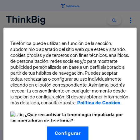
Buscar:
Buscar
GOOGLE BRAIN
Telefónica puede utilizar, en función de la sección,
subdominio o apartado del sitio web que estés visitando,
cookies propias y de terceros con fines técnicos, analíticos,
Google Brain ya tiene un
de personalización, redes sociales y/o para mostrarte
cerebro de «verdad»
publicidad personalizada en base a un perfil elaborado a
partir de tus hábitos de navegación. Puedes aceptar
Ara Rodríguez
todas, rechazarlas o configurar su uso individualmente
clicando en el botón correspondiente. Asimismo, podrás
revocar tu consentimiento en cualquier momento desde
la opción de configuración. Si deseas obtener información
más detallada, consulta nuestra
Política de Cookies
.
¿Quieres activar la tecnología impulsada por
las operadoras de telefonía?
Nosotros, Telefónica S.A., utilizamos la tecnología Utiq para
Configurar
realizar nuestras acciones de marketing digital o análisis
(como se describe en este aviso de consentimiento)