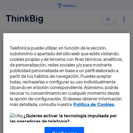
Buscar:
Buscar
HASHTAG
Telefónica puede utilizar, en función de la sección,
subdominio o apartado del sitio web que estés visitando,
#HashtagDay: ¿cuál es el
cookies propias y de terceros con fines técnicos, analíticos,
origen del hashtag?
de personalización, redes sociales y/o para mostrarte
publicidad personalizada en base a un perfil elaborado a
Alba Soriano
partir de tus hábitos de navegación. Puedes aceptar
todas, rechazarlas o configurar su uso individualmente
clicando en el botón correspondiente. Asimismo, podrás
revocar tu consentimiento en cualquier momento desde
la opción de configuración. Si deseas obtener información
¿Cuál es la historia y el origen
más detallada, consulta nuestra
Política de Cookies
.
de los hashtags?
¿Quieres activar la tecnología impulsada por
Gabriela González
las operadoras de telefonía?
Nosotros, Telefónica S.A., utilizamos la tecnología Utiq para