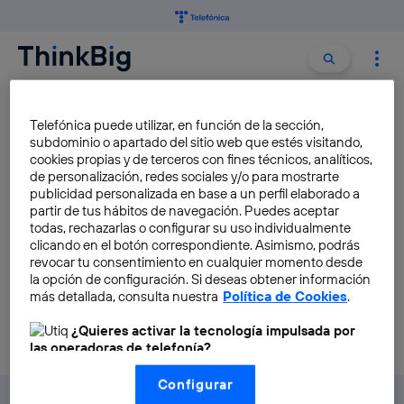
Buscar:
Buscar
HIGGS
Telefónica puede utilizar, en función de la sección,
subdominio o apartado del sitio web que estés visitando,
cookies propias y de terceros con fines técnicos, analíticos,
Encuentran pruebas de la
de personalización, redes sociales y/o para mostrarte
descomposición en quarks del
publicidad personalizada en base a un perfil elaborado a
partir de tus hábitos de navegación. Puedes aceptar
bosón de Higgs
todas, rechazarlas o configurar su uso individualmente
Javier Martín
clicando en el botón correspondiente. Asimismo, podrás
revocar tu consentimiento en cualquier momento desde
la opción de configuración. Si deseas obtener información
más detallada, consulta nuestra
Política de Cookies
.
¿Quieres activar la tecnología impulsada por
las operadoras de telefonía?
Nosotros, Telefónica S.A., utilizamos la tecnología Utiq para
Configurar
realizar nuestras acciones de marketing digital o análisis
(como se describe en este aviso de consentimiento)