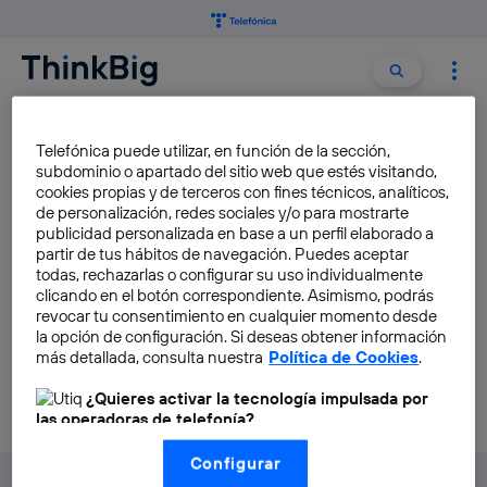
Buscar:
Buscar
HONOR 20 PRO
Telefónica puede utilizar, en función de la sección,
subdominio o apartado del sitio web que estés visitando,
cookies propias y de terceros con fines técnicos, analíticos,
Honor presenta su nueva
de personalización, redes sociales y/o para mostrarte
gama: Honor 20 y Honor 20
publicidad personalizada en base a un perfil elaborado a
partir de tus hábitos de navegación. Puedes aceptar
Pro
todas, rechazarlas o configurar su uso individualmente
Elena Díaz
clicando en el botón correspondiente. Asimismo, podrás
revocar tu consentimiento en cualquier momento desde
la opción de configuración. Si deseas obtener información
más detallada, consulta nuestra
Política de Cookies
.
¿Quieres activar la tecnología impulsada por
las operadoras de telefonía?
Nosotros, Telefónica S.A., utilizamos la tecnología Utiq para
Configurar
realizar nuestras acciones de marketing digital o análisis
(como se describe en este aviso de consentimiento)