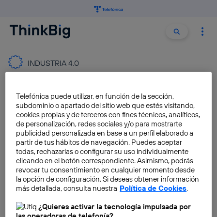
Buscar:
Buscar
INDUSTRIA 4.0
El camino hacia la industria
Telefónica puede utilizar, en función de la sección,
inteligente
subdominio o apartado del sitio web que estés visitando,
cookies propias y de terceros con fines técnicos, analíticos,
Pablo Requejo Rodriguez
de personalización, redes sociales y/o para mostrarte
publicidad personalizada en base a un perfil elaborado a
partir de tus hábitos de navegación. Puedes aceptar
todas, rechazarlas o configurar su uso individualmente
clicando en el botón correspondiente. Asimismo, podrás
Impresión 3D: abriéndose
revocar tu consentimiento en cualquier momento desde
camino hacia las
la opción de configuración. Si deseas obtener información
oportunidades de negocio.
más detallada, consulta nuestra
Política de Cookies
.
Francisco Martín San Cristobal
¿Quieres activar la tecnología impulsada por
las operadoras de telefonía?