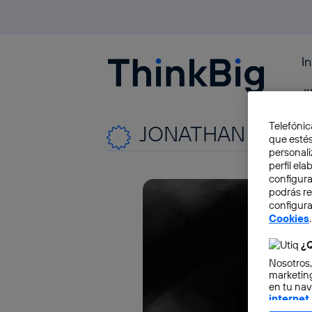
I
Blogthinkbig.com
#
Telefónic
JONATHAN IVE
que estés
personali
perfil el
configura
podrás r
configura
Cookies
.
¿Q
Nosotros,
marketing
en tu nav
internet
otorgas 