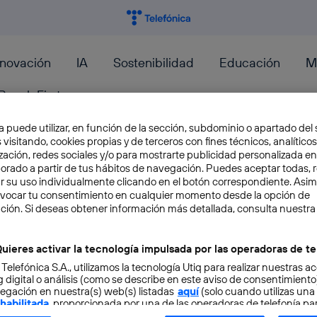
nnovación
IA
Sostenibilidad
Educación
M
PeopleFirst
a puede utilizar, en función de la sección, subdominio o apartado del 
 visitando, cookies propias y de terceros con fines técnicos, analíticos
zación, redes sociales y/o para mostrarte publicidad personalizada e
aborado a partir de tus hábitos de navegación. Puedes aceptar todas, 
r su uso individualmente clicando en el botón correspondiente. Asi
Jonathan Ive, el diseñador es
evocar tu consentimiento en cualquier momento desde la opción de
ción. Si deseas obtener información más detallada, consulta nuestra
Apple
uieres activar la tecnología impulsada por las operadoras de te
Si hablamos de Apple, inevitablemente, tenemo
 Telefónica S.A., utilizamos la tecnología Utiq para realizar nuestras a
la manzana, del Mac, del iPhone… y de su diseño
 digital o análisis (como se describe en este aviso de consentimient
egación en nuestra(s) web(s) listadas
Mar Peralbo
aquí
(solo cuando utilizas una
 habilitada
, proporcionada por una de las operadoras de telefonía par
tu consentimiento en cada página web).