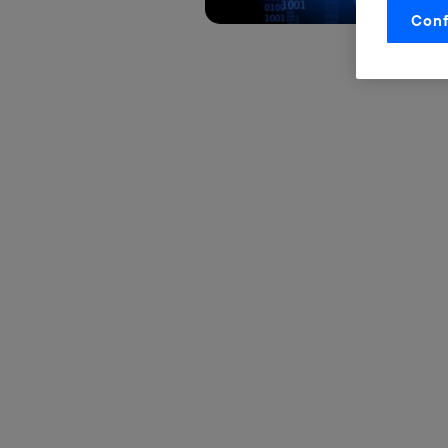
Conf
La tecnol
control.
La tecnol
utilizand
vinculada
Este iden
conecte s
Típicame
Si util
realiz
hayan 
Si util
únicam
Puedes ge
inferior 
Para más 