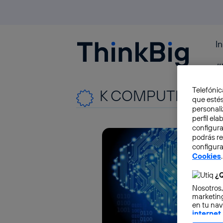
I
Blogthinkbig.com
#
Telefónic
K COMPUTER
que estés
personali
perfil el
configura
podrás r
configura
Cookies
.
¿Q
Nosotros,
marketing
en tu nav
internet
otorgas 