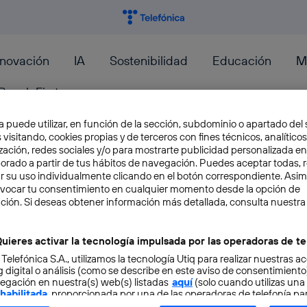
nnovación
IA
Sostenibilidad
Educación
M
PeopleFirst
a puede utilizar, en función de la sección, subdominio o apartado del 
 visitando, cookies propias y de terceros con fines técnicos, analíticos
zación, redes sociales y/o para mostrarte publicidad personalizada e
aborado a partir de tus hábitos de navegación. Puedes aceptar todas, 
r su uso individualmente clicando en el botón correspondiente. Asi
Misión: conocer el cerebro 
evocar tu consentimiento en cualquier momento desde la opción de
ción. Si deseas obtener información más detallada, consulta nuestra
Todo el cuerpo humano es fascinante, pero una
en definitiva, es el cerebro. Este es nuestro órg
uieres activar la tecnología impulsada por las operadoras de te
 Telefónica S.A., utilizamos la tecnología Utiq para realizar nuestras a
Renata Franco
 digital o análisis (como se describe en este aviso de consentimient
egación en nuestra(s) web(s) listadas
aquí
(solo cuando utilizas una
 habilitada
, proporcionada por una de las operadoras de telefonía par
tu consentimiento en cada página web).