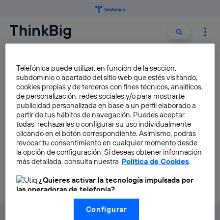
Buscar:
Buscar
LIBRE ACCESO
Telefónica puede utilizar, en función de la sección,
subdominio o apartado del sitio web que estés visitando,
cookies propias y de terceros con fines técnicos, analíticos,
Las publicaciones científicas
de personalización, redes sociales y/o para mostrarte
en Europa serán de libre
publicidad personalizada en base a un perfil elaborado a
partir de tus hábitos de navegación. Puedes aceptar
acceso a partir de 2020
todas, rechazarlas o configurar su uso individualmente
Angela Bernardo
clicando en el botón correspondiente. Asimismo, podrás
revocar tu consentimiento en cualquier momento desde
la opción de configuración. Si deseas obtener información
más detallada, consulta nuestra
Política de Cookies
.
¿Quieres activar la tecnología impulsada por
las operadoras de telefonía?
Nosotros, Telefónica S.A., utilizamos la tecnología Utiq para
Configurar
realizar nuestras acciones de marketing digital o análisis
(como se describe en este aviso de consentimiento)