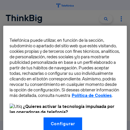
Buscar:
Buscar
LIVE PHOTOS
Telefónica puede utilizar, en función de la sección,
subdominio o apartado del sitio web que estés visitando,
cookies propias y de terceros con fines técnicos, analíticos,
Las Live Photos cobran vida
de personalización, redes sociales y/o para mostrarte
en tu teléfono
publicidad personalizada en base a un perfil elaborado a
partir de tus hábitos de navegación. Puedes aceptar
José María López
todas, rechazarlas o configurar su uso individualmente
clicando en el botón correspondiente. Asimismo, podrás
revocar tu consentimiento en cualquier momento desde
la opción de configuración. Si deseas obtener información
más detallada, consulta nuestra
Política de Cookies
.
¿Quieres activar la tecnología impulsada por
las operadoras de telefonía?
Nosotros, Telefónica S.A., utilizamos la tecnología Utiq para
Configurar
realizar nuestras acciones de marketing digital o análisis
(como se describe en este aviso de consentimiento)