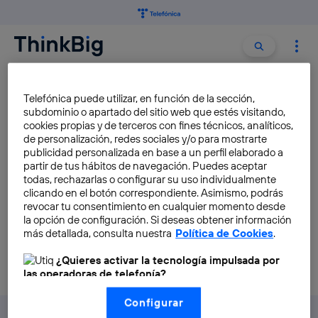
Buscar:
Buscar
LLUVIA ARTIFICIAL
Telefónica puede utilizar, en función de la sección,
subdominio o apartado del sitio web que estés visitando,
cookies propias y de terceros con fines técnicos, analíticos,
El plan de China para generar
de personalización, redes sociales y/o para mostrarte
lluvia en las regiones áridas
publicidad personalizada en base a un perfil elaborado a
partir de tus hábitos de navegación. Puedes aceptar
Antonio Sabán
todas, rechazarlas o configurar su uso individualmente
clicando en el botón correspondiente. Asimismo, podrás
revocar tu consentimiento en cualquier momento desde
la opción de configuración. Si deseas obtener información
más detallada, consulta nuestra
Política de Cookies
.
¿Quieres activar la tecnología impulsada por
las operadoras de telefonía?
Nosotros, Telefónica S.A., utilizamos la tecnología Utiq para
Configurar
realizar nuestras acciones de marketing digital o análisis
(como se describe en este aviso de consentimiento)