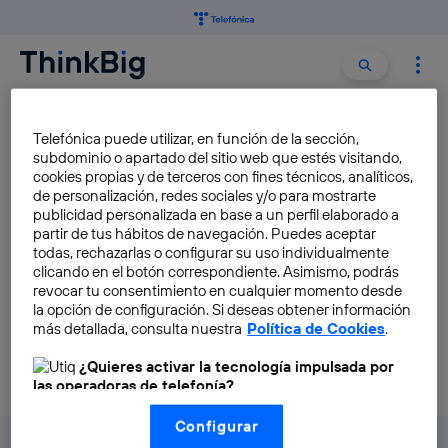
Buscar:
Buscar
MÁQUINA ENIGMA
Telefónica puede utilizar, en función de la sección,
subdominio o apartado del sitio web que estés visitando,
cookies propias y de terceros con fines técnicos, analíticos,
Alan Turing, descifrando la
de personalización, redes sociales y/o para mostrarte
realidad
publicidad personalizada en base a un perfil elaborado a
partir de tus hábitos de navegación. Puedes aceptar
Víctor Martín-Pozuelo
todas, rechazarlas o configurar su uso individualmente
clicando en el botón correspondiente. Asimismo, podrás
revocar tu consentimiento en cualquier momento desde
la opción de configuración. Si deseas obtener información
más detallada, consulta nuestra
Política de Cookies
.
¿Quieres activar la tecnología impulsada por
las operadoras de telefonía?
Nosotros, Telefónica S.A., utilizamos la tecnología Utiq para
Configurar
realizar nuestras acciones de marketing digital o análisis
(como se describe en este aviso de consentimiento)