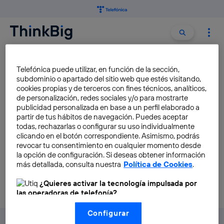
Buscar:
Buscar
MAR DE DATOS
Telefónica puede utilizar, en función de la sección,
subdominio o apartado del sitio web que estés visitando,
cookies propias y de terceros con fines técnicos, analíticos,
Una mirada global: ¿qué
de personalización, redes sociales y/o para mostrarte
esperar del Big Data?
publicidad personalizada en base a un perfil elaborado a
partir de tus hábitos de navegación. Puedes aceptar
Elena Casado
todas, rechazarlas o configurar su uso individualmente
clicando en el botón correspondiente. Asimismo, podrás
revocar tu consentimiento en cualquier momento desde
la opción de configuración. Si deseas obtener información
más detallada, consulta nuestra
Política de Cookies
.
¿Quieres activar la tecnología impulsada por
las operadoras de telefonía?
Nosotros, Telefónica S.A., utilizamos la tecnología Utiq para
Configurar
realizar nuestras acciones de marketing digital o análisis
(como se describe en este aviso de consentimiento)