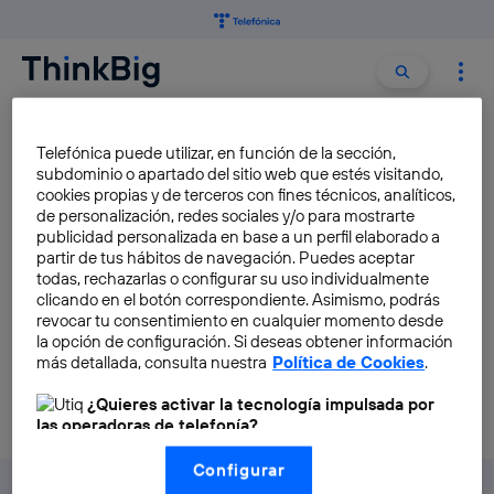
Buscar:
Buscar
REACTOS
Telefónica puede utilizar, en función de la sección,
subdominio o apartado del sitio web que estés visitando,
cookies propias y de terceros con fines técnicos, analíticos,
Cómo crear un Windows libre
de personalización, redes sociales y/o para mostrarte
«de bolsillo»
publicidad personalizada en base a un perfil elaborado a
partir de tus hábitos de navegación. Puedes aceptar
José María López
todas, rechazarlas o configurar su uso individualmente
clicando en el botón correspondiente. Asimismo, podrás
revocar tu consentimiento en cualquier momento desde
la opción de configuración. Si deseas obtener información
más detallada, consulta nuestra
Política de Cookies
.
¿Quieres activar la tecnología impulsada por
las operadoras de telefonía?
Nosotros, Telefónica S.A., utilizamos la tecnología Utiq para
Configurar
realizar nuestras acciones de marketing digital o análisis
(como se describe en este aviso de consentimiento)