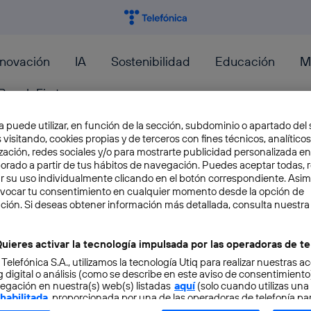
nnovación
IA
Sostenibilidad
Educación
M
PeopleFirst
a puede utilizar, en función de la sección, subdominio o apartado del 
 visitando, cookies propias y de terceros con fines técnicos, analíticos
zación, redes sociales y/o para mostrarte publicidad personalizada e
aborado a partir de tus hábitos de navegación. Puedes aceptar todas, 
r su uso individualmente clicando en el botón correspondiente. Asi
Scratch, the language from M
evocar tu consentimiento en cualquier momento desde la opción de
ción. Si deseas obtener información más detallada, consulta nuestra
kids to program
uieres activar la tecnología impulsada por las operadoras de te
In our society, learning has become something t
 Telefónica S.A., utilizamos la tecnología Utiq para realizar nuestras a
than static. There’s something new happening 
 digital o análisis (como se describe en este aviso de consentimient
the...
egación en nuestra(s) web(s) listadas
aquí
(solo cuando utilizas una
 habilitada
, proporcionada por una de las operadoras de telefonía par
Angela Bernardo
tu consentimiento en cada página web).