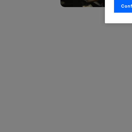
Conf
La tecnol
control.
La tecnol
utilizand
vinculada
Este iden
conecte s
Típicame
Si util
realiz
hayan 
Si util
únicam
Puedes ge
inferior 
Para más 