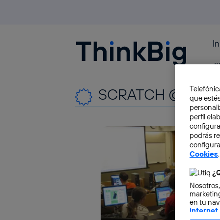
I
Blogthinkbig.com
#
Telefónic
SCRATCH @EN
que estés
personali
perfil el
configura
podrás r
configura
Cookies
.
¿Q
Nosotros,
marketing
en tu nav
internet
otorgas 