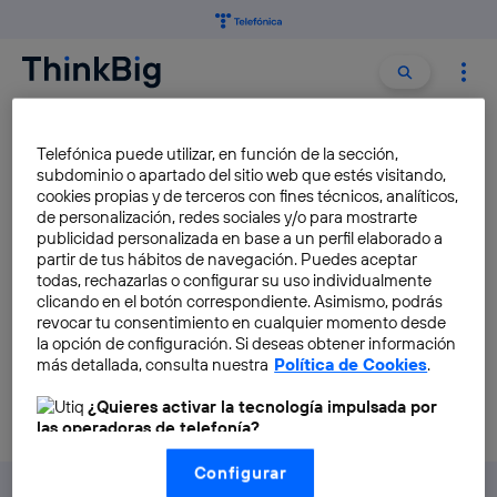
Buscar:
Buscar
SERGIO LLULL
Telefónica puede utilizar, en función de la sección,
subdominio o apartado del sitio web que estés visitando,
cookies propias y de terceros con fines técnicos, analíticos,
Sergio Llull, MVP Movistar de
de personalización, redes sociales y/o para mostrarte
esta temporada
publicidad personalizada en base a un perfil elaborado a
partir de tus hábitos de navegación. Puedes aceptar
Lucía Gavilán Rivillas
todas, rechazarlas o configurar su uso individualmente
clicando en el botón correspondiente. Asimismo, podrás
revocar tu consentimiento en cualquier momento desde
la opción de configuración. Si deseas obtener información
más detallada, consulta nuestra
Política de Cookies
.
¿Quieres activar la tecnología impulsada por
las operadoras de telefonía?
Nosotros, Telefónica S.A., utilizamos la tecnología Utiq para
Configurar
realizar nuestras acciones de marketing digital o análisis
(como se describe en este aviso de consentimiento)