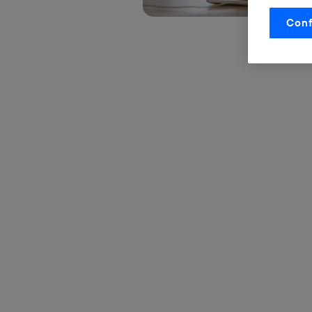
otorgas 
Conf
La tecnol
control.
La tecnol
utilizand
vinculada
Este iden
conecte s
Típicame
Si util
realiz
hayan 
Si util
únicam
Puedes ge
inferior 
Para más 