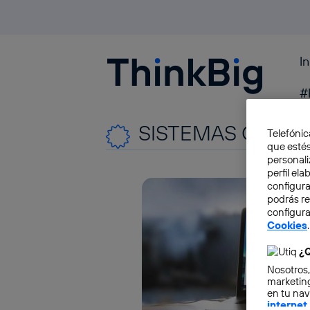
I
Blogthinkbig.com
#
SISTEMAS OPERA
Telefónic
que estés
personali
perfil el
configura
podrás r
configura
Cookies
.
¿Q
Nosotros,
marketing
en tu nav
internet