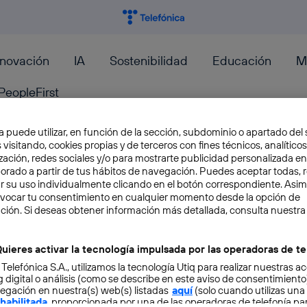
nnovación
IA
Sostenibilidad
Educación
M
PeopleFirst
TIVOS
a puede utilizar, en función de la sección, subdominio o apartado del 
 visitando, cookies propias y de terceros con fines técnicos, analíticos
zación, redes sociales y/o para mostrarte publicidad personalizada e
aborado a partir de tus hábitos de navegación. Puedes aceptar todas, 
Instala Android en tu viejo P
r su uso individualmente clicando en el botón correspondiente. Asi
evocar tu consentimiento en cualquier momento desde la opción de
ción. Si deseas obtener información más detallada, consulta nuestra
Si tienes un viejo PC con pocos recursos que n
a una de las nuevas versiones de Windows, y n
uieres activar la tecnología impulsada por las operadoras de te
Gabriela González
 Telefónica S.A., utilizamos la tecnología Utiq para realizar nuestras a
 digital o análisis (como se describe en este aviso de consentimient
egación en nuestra(s) web(s) listadas
aquí
(solo cuando utilizas una
 habilitada
, proporcionada por una de las operadoras de telefonía par