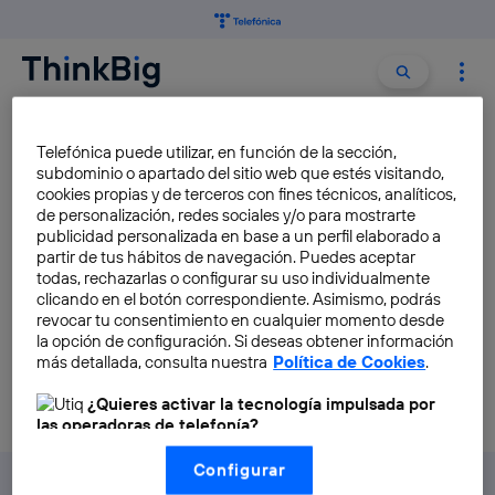
Buscar:
Buscar
SMART BUILDING
Telefónica puede utilizar, en función de la sección,
subdominio o apartado del sitio web que estés visitando,
cookies propias y de terceros con fines técnicos, analíticos,
Corporate Innovation Center:
de personalización, redes sociales y/o para mostrarte
más que una sala, una smart
publicidad personalizada en base a un perfil elaborado a
partir de tus hábitos de navegación. Puedes aceptar
city
todas, rechazarlas o configurar su uso individualmente
clicando en el botón correspondiente. Asimismo, podrás
Carmen Gavara
revocar tu consentimiento en cualquier momento desde
la opción de configuración. Si deseas obtener información
más detallada, consulta nuestra
Política de Cookies
.
¿Quieres activar la tecnología impulsada por
las operadoras de telefonía?
Nosotros, Telefónica S.A., utilizamos la tecnología Utiq para
Configurar
realizar nuestras acciones de marketing digital o análisis
(como se describe en este aviso de consentimiento)