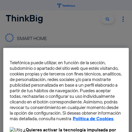
Buscar:
Buscar
SMART HOME
Cómo domotizar una casa:
Telefónica puede utilizar, en función de la sección,
estos son los pasos para
subdominio o apartado del sitio web que estés visitando,
tener tu smart home
cookies propias y de terceros con fines técnicos, analíticos,
de personalización, redes sociales y/o para mostrarte
Moncho Terol
publicidad personalizada en base a un perfil elaborado a
partir de tus hábitos de navegación. Puedes aceptar
IKEA lanza las nuevas
todas, rechazarlas o configurar su uso individualmente
persianas inteligentes para
clicando en el botón correspondiente. Asimismo, podrás
hogares conectados
revocar tu consentimiento en cualquier momento desde
la opción de configuración. Si deseas obtener información
Antonio Gomariz
más detallada, consulta nuestra
Política de Cookies
.
¿Quieres activar la tecnología impulsada por