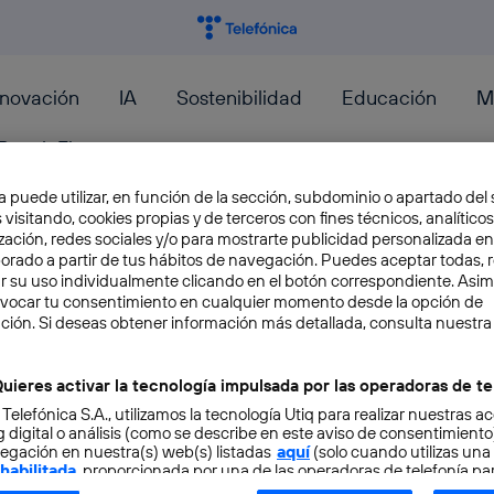
nnovación
IA
Sostenibilidad
Educación
M
PeopleFirst
a puede utilizar, en función de la sección, subdominio o apartado del 
 visitando, cookies propias y de terceros con fines técnicos, analíticos
zación, redes sociales y/o para mostrarte publicidad personalizada e
aborado a partir de tus hábitos de navegación. Puedes aceptar todas, 
r su uso individualmente clicando en el botón correspondiente. Asi
4 aplicaciones geniales para 
evocar tu consentimiento en cualquier momento desde la opción de
ción. Si deseas obtener información más detallada, consulta nuestra
fotografías
uieres activar la tecnología impulsada por las operadoras de te
A la hora de mejorar, transformar y compartir 
 Telefónica S.A., utilizamos la tecnología Utiq para realizar nuestras a
Snapseed, TouchRetouch, Image Blender y Sq
 digital o análisis (como se describe en este aviso de consentimient
herramientas para editar...
egación en nuestra(s) web(s) listadas
aquí
(solo cuando utilizas una
 habilitada
, proporcionada por una de las operadoras de telefonía par
Axel Marazzi
tu consentimiento en cada página web).