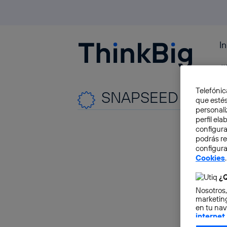
I
Blogthinkbig.com
#
Telefónic
SNAPSEED
que estés
personali
perfil el
configura
podrás r
configura
Cookies
.
¿Q
Nosotros,
marketing
en tu nav
internet
otorgas 