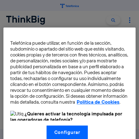
Buscar:
Buscar
SOCIAL BUSINESS
Telefónica puede utilizar, en función de la sección,
subdominio o apartado del sitio web que estés visitando,
cookies propias y de terceros con fines técnicos, analíticos,
Innovación desde las
de personalización, redes sociales y/o para mostrarte
personas
publicidad personalizada en base a un perfil elaborado a
partir de tus hábitos de navegación. Puedes aceptar
Manuel Moreno
todas, rechazarlas o configurar su uso individualmente
clicando en el botón correspondiente. Asimismo, podrás
revocar tu consentimiento en cualquier momento desde
la opción de configuración. Si deseas obtener información
más detallada, consulta nuestra
Política de Cookies
.
¿Quieres activar la tecnología impulsada por
las operadoras de telefonía?
Nosotros, Telefónica S.A., utilizamos la tecnología Utiq para
Configurar
realizar nuestras acciones de marketing digital o análisis
(como se describe en este aviso de consentimiento)