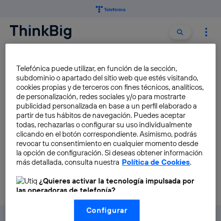
Buscar:
Buscar
SUSTAINABLE LIGHTING
Telefónica puede utilizar, en función de la sección,
subdominio o apartado del sitio web que estés visitando,
cookies propias y de terceros con fines técnicos, analíticos,
Is it possible to generate
de personalización, redes sociales y/o para mostrarte
energy using the force of
publicidad personalizada en base a un perfil elaborado a
partir de tus hábitos de navegación. Puedes aceptar
gravity? Deciwatt is proof
todas, rechazarlas o configurar su uso individualmente
Miguel A. Perez
clicando en el botón correspondiente. Asimismo, podrás
revocar tu consentimiento en cualquier momento desde
la opción de configuración. Si deseas obtener información
más detallada, consulta nuestra
Política de Cookies
.
¿Quieres activar la tecnología impulsada por
las operadoras de telefonía?
Nosotros, Telefónica S.A., utilizamos la tecnología Utiq para
Configurar
realizar nuestras acciones de marketing digital o análisis
(como se describe en este aviso de consentimiento)