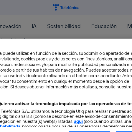
nnovación
IA
Sostenibilidad
Educación
M
PeopleFirst
a puede utilizar, en función de la sección, subdominio o apartado del 
 visitando, cookies propias y de terceros con fines técnicos, analíticos
zación, redes sociales y/o para mostrarte publicidad personalizada e
aborado a partir de tus hábitos de navegación. Puedes aceptar todas, 
r su uso individualmente clicando en el botón correspondiente. Asi
Otra alternativa de control 
evocar tu consentimiento en cualquier momento desde la opción de
ción. Si deseas obtener información más detallada, consulta nuestra
Dentro de la nueva ola de controladores inalá
Labs un nuevo dispositivo con un nuevo conce
uieres activar la tecnología impulsada por las operadoras de te
 Telefónica S.A., utilizamos la tecnología Utiq para realizar nuestras a
Felix Orense
 digital o análisis (como se describe en este aviso de consentimient
egación en nuestra(s) web(s) listadas
aquí
(solo cuando utilizas una
 habilitada
, proporcionada por una de las operadoras de telefonía par
tu consentimiento en cada página web).