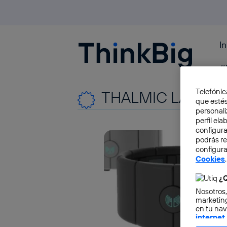
I
Blogthinkbig.com
#
Telefónic
THALMIC LABS
que estés
personali
perfil el
configura
podrás r
configura
Cookies
.
¿Q
Nosotros,
marketing
en tu nav
internet
otorgas 