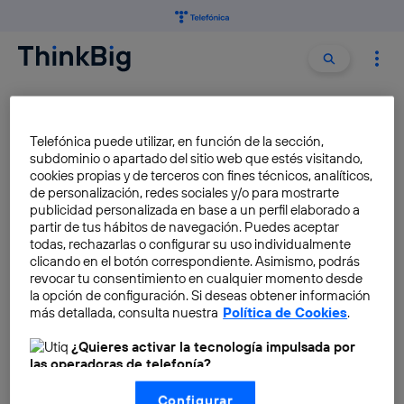
Buscar:
Buscar
WEARABLE
Telefónica puede utilizar, en función de la sección,
subdominio o apartado del sitio web que estés visitando,
Donde la tecnología y los
cookies propias y de terceros con fines técnicos, analíticos,
tejidos confluyen: el auténtico
de personalización, redes sociales y/o para mostrarte
publicidad personalizada en base a un perfil elaborado a
wearable
partir de tus hábitos de navegación. Puedes aceptar
todas, rechazarlas o configurar su uso individualmente
Pablo G. Bejerano
clicando en el botón correspondiente. Asimismo, podrás
revocar tu consentimiento en cualquier momento desde
la opción de configuración. Si deseas obtener información
más detallada, consulta nuestra
Política de Cookies
.
¿Quieres activar la tecnología impulsada por
las operadoras de telefonía?
←
2
Nosotros, Telefónica S.A., utilizamos la tecnología Utiq para
Configurar
realizar nuestras acciones de marketing digital o análisis