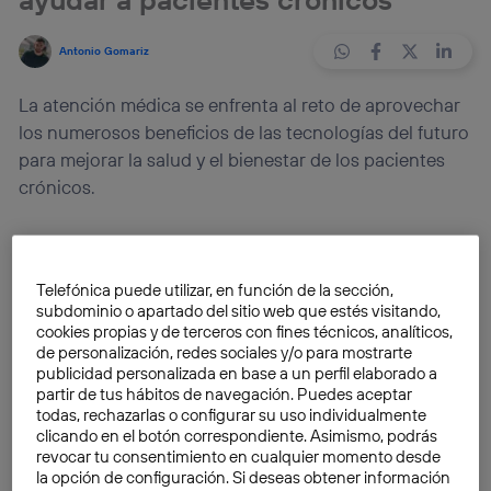
Antonio Gomariz
La atención médica se enfrenta al reto de aprovechar
los numerosos beneficios de las tecnologías del futuro
para mejorar la salud y el bienestar de los pacientes
crónicos.
El futuro de la sanidad pasa por una
transformación
digital
que contribuya a modernizar la atención a los
Telefónica puede utilizar, en función de la sección,
pacientes clínicos y a gestionar de una forma
más
subdominio o apartado del sitio web que estés visitando,
eficiente
los recursos sanitarios. Esto se engloba
cookies propias y de terceros con fines técnicos, analíticos,
de personalización, redes sociales y/o para mostrarte
dentro de la
eHealth
, un concepto que hace
publicidad personalizada en base a un perfil elaborado a
referencia al uso de las tecnologías de la información y
partir de tus hábitos de navegación. Puedes aceptar
la comunicación en la atención médica.
todas, rechazarlas o configurar su uso individualmente
clicando en el botón correspondiente. Asimismo, podrás
revocar tu consentimiento en cualquier momento desde
Según la
OMS
, el
desarrollo de tecnologías
como el
la opción de configuración. Si deseas obtener información