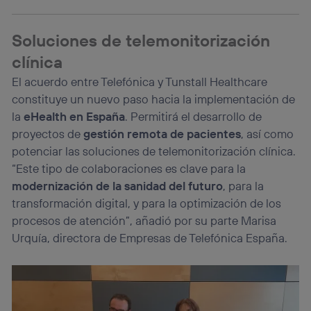
Si utilizas una
conexión de banda ancha
(p. ej., Wi-Fi),
el marketing o análisis se realizará en función de las
Soluciones de telemonitorización
actividades de navegación de los miembros del hogar
que hayan dado su consentimiento.
clínica
Si utilizas
datos móviles
, el marketing será más
El acuerdo entre Telefónica y Tunstall Healthcare
personalizado, ya que se basará únicamente en la
navegación del usuario del móvil.
constituye un nuevo paso hacia la implementación de
la
eHealth en España
. Permitirá el desarrollo de
Puedes gestionar los consentimientos Utiq seleccionando
“Administrar Utiq” en la parte inferior de esta página web o
proyectos de
gestión remota de pacientes
, así como
visitando el
portal de privacidad de Utiq
potenciar las soluciones de telemonitorización clínica.
(“consenthub”)
. Para más información, consulta
“Este tipo de colaboraciones es clave para la
la
política de privacidad de Utiq
.
modernización de la sanidad del futuro
, para la
transformación digital, y para la optimización de los
procesos de atención”, añadió por su parte Marisa
Urquía, directora de Empresas de Telefónica España.