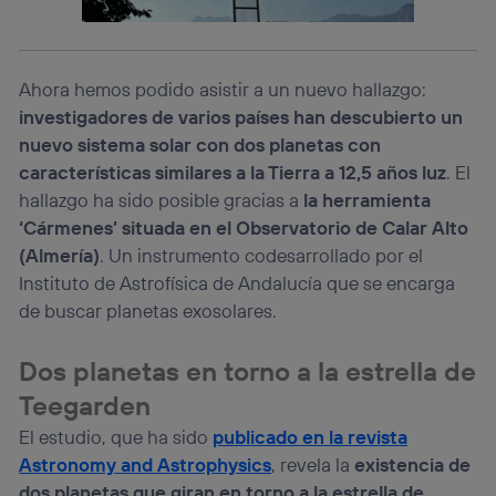
Este identificador se asigna a la conexión de internet, por
lo que cualquier persona que conecte su dispositivo y
consienta el uso de la tecnología recibirá el mismo
identificador. Típicamente:
Ahora hemos podido asistir a un nuevo hallazgo:
Si utilizas una
conexión de banda ancha
(p. ej., Wi-Fi),
investigadores de varios países han descubierto un
el marketing o análisis se realizará en función de las
nuevo sistema solar con dos planetas con
actividades de navegación de los miembros del hogar
que hayan dado su consentimiento.
características similares a la Tierra a 12,5 años luz
. El
Si utilizas
datos móviles
, el marketing será más
hallazgo ha sido posible gracias a
la herramienta
personalizado, ya que se basará únicamente en la
‘Cármenes’ situada en el Observatorio de Calar Alto
navegación del usuario del móvil.
(Almería)
. Un instrumento codesarrollado por el
Puedes gestionar los consentimientos Utiq seleccionando
Instituto de Astrofísica de Andalucía que se encarga
“Administrar Utiq” en la parte inferior de esta página web o
visitando el
portal de privacidad de Utiq
de buscar planetas exosolares.
(“consenthub”)
. Para más información, consulta
la
política de privacidad de Utiq
.
Dos planetas en torno a la estrella de
Teegarden
El estudio, que ha sido
publicado en la revista
Astronomy and Astrophysics
, revela la
existencia de
dos planetas que giran en torno a la estrella de