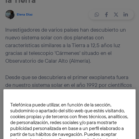
Elena Díaz
Investigadores de varios países han descubierto un
nuevo sistema solar con dos planetas con
características similares a la Tierra a 12,5 años luz
gracias al telescopio 'Cármenes' situado en el
Observatorio de Calar Alto (Almería).
Desde que se descubriera el primer exoplaneta fuera
de nuestro sistema solar en el año 1992 por científicos
del Observatorio de Arecibo en Puerto Rico,
el avance
y la
carrera por buscar nuevos planetas
Telefónica puede utilizar, en función de la sección,
desconocidos que pudieran albergar vida no ha
subdominio o apartado del sitio web que estés visitando,
cesado
.
cookies propias y de terceros con fines técnicos, analíticos,
de personalización, redes sociales y/o para mostrarte
publicidad personalizada en base a un perfil elaborado a
A partir de esa fecha comenzaba una larga expedición
partir de tus hábitos de navegación. Puedes aceptar