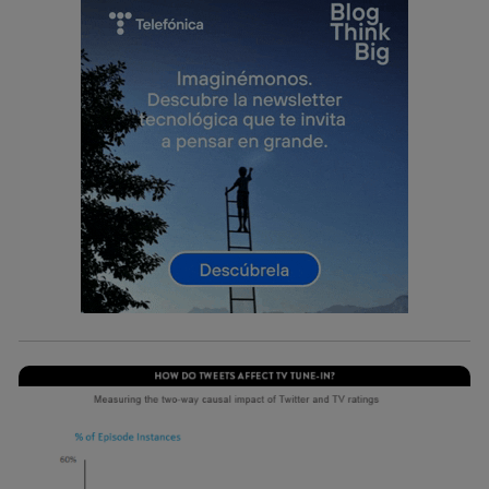
telecomunicaciones vinculada a la conexión que utilizas
(p. ej., número de teléfono móvil).
Este identificador se asigna a la conexión de internet, por
lo que cualquier persona que conecte su dispositivo y
consienta el uso de la tecnología recibirá el mismo
identificador. Típicamente:
Si utilizas una
conexión de banda ancha
(p. ej., Wi-Fi),
el marketing o análisis se realizará en función de las
actividades de navegación de los miembros del hogar
que hayan dado su consentimiento.
Si utilizas
datos móviles
, el marketing será más
personalizado, ya que se basará únicamente en la
navegación del usuario del móvil.
Puedes gestionar los consentimientos Utiq seleccionando
“Administrar Utiq” en la parte inferior de esta página web o
visitando el
portal de privacidad de Utiq
(“consenthub”)
. Para más información, consulta
la
política de privacidad de Utiq
.