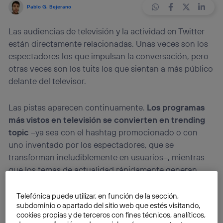
Pablo G. Bejerano
Las audiencias de televisión y la actividad en Twitter
están directamente relacionadas. Unas veces son los
espectadores los que impulsan la conversación, pero
otras veces son los tuits los que sientan a más público
delante del televisor.
Las pistas aparecen continuamente.
Los programas
más vistos en televisión se convierten en trending
topic
–ya sea con el hashtag promocionado o con
uno inventado por los espectadores, que se
transforman ineludiblemente en usuarios–, mientras
que los temas de actualidad rápidamente generan
conversación en Twitter. Una de las actividades
preferidas en el site de microblogging es publicar
Telefónica puede utilizar, en función de la sección,
subdominio o apartado del sitio web que estés visitando,
mensajes relacionados con lo que se está haciendo en
cookies propias y de terceros con fines técnicos, analíticos,
ese momento. Y la televisión es la excusa perfecta