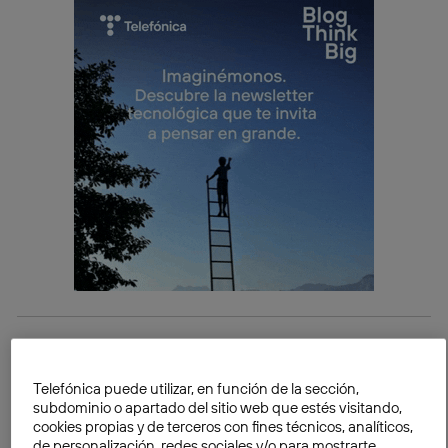
Los mercados en desarrollo impulsarán el
crecimiento en volumen total
Telefónica puede utilizar, en función de la sección,
Aunque en los mercados más desarrollados, como
subdominio o apartado del sitio web que estés visitando,
EE.UU., Corea del Sur, Japón y Europa occidental, 4G
cookies propias y de terceros con fines técnicos, analíticos,
de personalización, redes sociales y/o para mostrarte