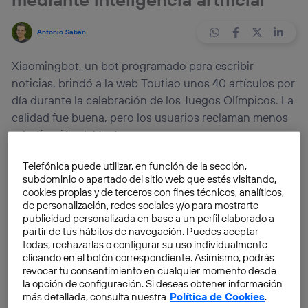
Antonio Sabán
Xiaomingbot, un bot programado para escribir
noticias, brindó a la web Toutiao unos 40 artículos por
día durante la celebración de los Juegos Olímpicos. La
calidad fue buena, pero los usuarios reclaman menos
robotización del texto.
Telefónica puede utilizar, en función de la sección,
La inteligencia artificial, o simplemente el software
subdominio o apartado del sitio web que estés visitando,
dedicado, se emplea desde hace tiempo para cubrir
cookies propias y de terceros con fines técnicos, analíticos,
noticias financieras. La razón es sencilla: sólo cambian
de personalización, redes sociales y/o para mostrarte
publicidad personalizada en base a un perfil elaborado a
ciertas cifras de una vez a otra en apartados como
partir de tus hábitos de navegación. Puedes aceptar
ingresos, beneficios, precio de venta medio, etc.
todas, rechazarlas o configurar su uso individualmente
Yendo más allá, hemos visto cómo empleando
clicando en el botón correspondiente. Asimismo, podrás
revocar tu consentimiento en cualquier momento desde
inteligencia artificial también se pueden
escribir
la opción de configuración. Si deseas obtener información
novelas que compiten en concursos.
En este
más detallada, consulta nuestra
Política de Cookies
.