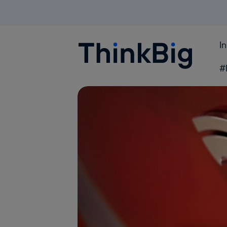
I
Blogthinkbig.com
#