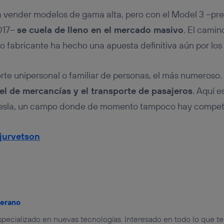
vender modelos de gama alta, pero con el Model 3 –prev
017–
se cuela de lleno en el mercado masivo
. El camin
ro fabricante ha hecho una apuesta definitiva aún por los 
orte unipersonal o familiar de personas, el más numeroso.
el de mercancías y el transporte de pasajeros
. Aquí e
Tesla, un campo donde de momento tampoco hay competid
jurvetson
jerano
especializado en nuevas tecnologías. Interesado en todo lo que t