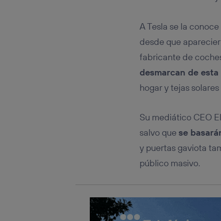
Este iden
conecte s
Típicame
A Tesla se la conoce
Si util
desde que apareciera
realiz
hayan 
fabricante de coches 
Si util
desmarcan de esta 
únicam
hogar y tejas solares
Puedes ge
inferior 
Para más 
Su mediático CEO Elo
salvo que
se basará
y puertas gaviota ta
público masivo.