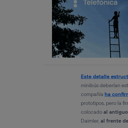
Este detalle estruc
minibús deberían est
compañía
ha confi
prototipos, pero la f
colocado
al antigu
Daimler,
al frente d