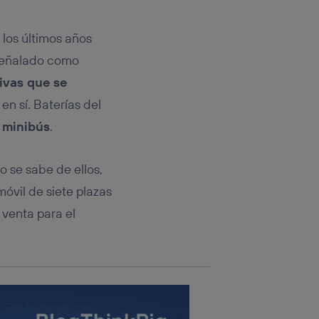
rsona que
tificador.
los últimos años
sis se
 señalado como
 hogar que
tivas que se
sará
en sí. Baterías del
 minibús
.
n la parte
onsenthub”)
.
 se sabe de ellos,
móvil de siete plazas
 venta para el