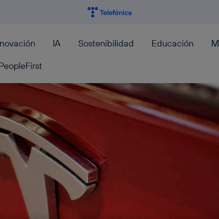
nnovación
IA
Sostenibilidad
Educación
M
PeopleFirst