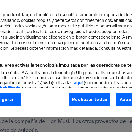
a puede utilizar, en función de la sección, subdominio o apartado del 
 visitando, cookies propias y de terceros con fines técnicos, analíticos
zación, redes sociales y/o para mostrarte publicidad personalizada e
aborado a partir de tus hábitos de navegación. Puedes aceptar todas, 
r su uso individualmente clicando en el botón correspondiente. Asi
evocar tu consentimiento en cualquier momento desde la opción de
URO
2 min
ción. Si deseas obtener información más detallada, consulta nuestra
n y un minibús: los otro
uieres activar la tecnología impulsada por las operadoras de te
 Telefónica S.A., utilizamos la tecnología Utiq para realizar nuestras a
s de Tesla
 digital o análisis (como se describe en este aviso de consentimient
egación en nuestra(s) web(s) listadas
aquí
(solo cuando utilizas una
 habilitada
, proporcionada por una de las operadoras de telefonía par
tu consentimiento en cada página web).
igurar
Rechazar todas
Acept
ogía Utiq está diseñada con la privacidad como prioridad ofreciéndot
ogía utiliza un identificador cifrado creado por tu
operadora de tele
o tu dirección IP y otra información de la cuenta de cliente de telec
 de la compañía de Elon Musk. Los otros proyectos de Te
 a la conexión que utilizas (p. ej., número de teléfono móvil).
otro de autobús.