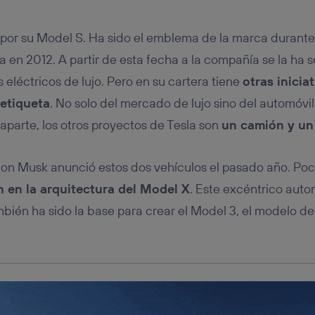
tificador se asigna a la conexión de internet, por lo que cualquier pe
u dispositivo y consienta el uso de la tecnología recibirá el mismo iden
nte:
 por su Model S. Ha sido el emblema de la marca durante 
izas una
conexión de banda ancha
(p. ej., Wi-Fi), el marketing o análi
 en 2012. A partir de esta fecha a la compañía se la ha
ará en función de las actividades de navegación de los miembros del
dado su consentimiento.
eléctricos de lujo. Pero en su cartera tiene
otras inicia
izas
datos móviles
, el marketing será más personalizado, ya que se ba
etiqueta
. No solo del mercado de lujo sino del automóvil 
ente en la navegación del usuario del móvil.
 aparte, los otros proyectos de Tesla son
un camión y un
stionar los consentimientos Utiq seleccionando “Administrar Utiq” e
de esta página web o visitando el
portal de privacidad de Utiq (“c
información, consulta la
política de privacidad de Utiq
.
n Musk anunció estos dos vehículos el pasado año. Poco
n en la arquitectura del Model X
. Este excéntrico auto
mbién ha sido la base para crear el Model 3, el modelo de