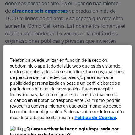
debemos pasar por alto. Es el lugar de nacimiento
de
al menos seis empresas
valoradas en más de
1.000 millones de dólares, y se espera que esta cifra
aumente. Como California, Latinoamérica fomenta el
espíritu emprendedor. Lo vemos en la multitud de
organizaciones públicas y privadas que invierten
fuertemente en nuevas empresas en toda esta zona en
los últimos años.
Telefónica puede utilizar, en función de la sección,
subdominio o apartado del sitio web que estés visitando,
cookies propias y de terceros con fines técnicos, analíticos,
de personalización, redes sociales y/o para mostrarte
publicidad personalizada en base a un perfil elaborado a
partir de tus hábitos de navegación. Puedes aceptar
todas, rechazarlas o configurar su uso individualmente
clicando en el botón correspondiente. Asimismo, podrás
revocar tu consentimiento en cualquier momento desde
la opción de configuración. Si deseas obtener información
más detallada, consulta nuestra
Política de Cookies
.
¿Quieres activar la tecnología impulsada por
las operadoras de telefonía?