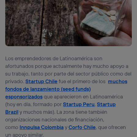
Los emprendedores de Latinoamérica son
afortunados porque actualmente hay mucho apoyo a
su trabajo, tanto por parte del sector público como del
privado.
Startup Chile
fue el primero de los
muchos
fondos de lanzamiento (seed funds)
esponsorizados
que aparecieron en Latinoamérica
(hoy en día, formado por
Startup Peru
,
Startup
Brazil
y muchos más). La zona tiene también
organizaciones nacionales de financiación,
como
Innpulsa Colombia
y
Corfo Chile
, que ofrecen
un apoyo similar.