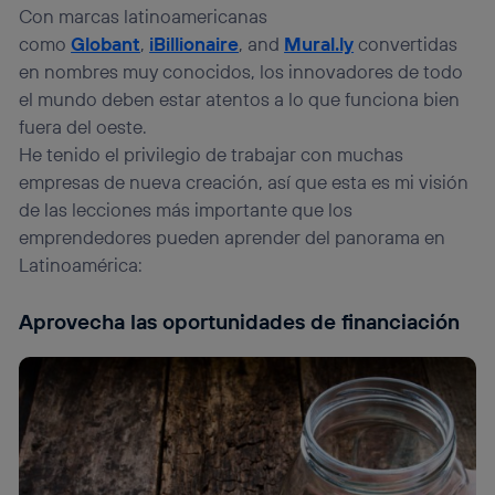
que hayan dado su consentimiento.
Con marcas latinoamericanas
Si utilizas
datos móviles
, el marketing será más
como
Globant
,
iBillionaire
, and
Mural.ly
convertidas
personalizado, ya que se basará únicamente en la
en nombres muy conocidos, los innovadores de todo
navegación del usuario del móvil.
el mundo deben estar atentos a lo que funciona bien
Puedes gestionar los consentimientos Utiq seleccionando
fuera del oeste.
“Administrar Utiq” en la parte inferior de esta página web o
He tenido el privilegio de trabajar con muchas
visitando el
portal de privacidad de Utiq
(“consenthub”)
. Para más información, consulta
empresas de nueva creación, así que esta es mi visión
la
política de privacidad de Utiq
.
de las lecciones más importante que los
emprendedores pueden aprender del panorama en
Latinoamérica:
Aprovecha las oportunidades de financiación