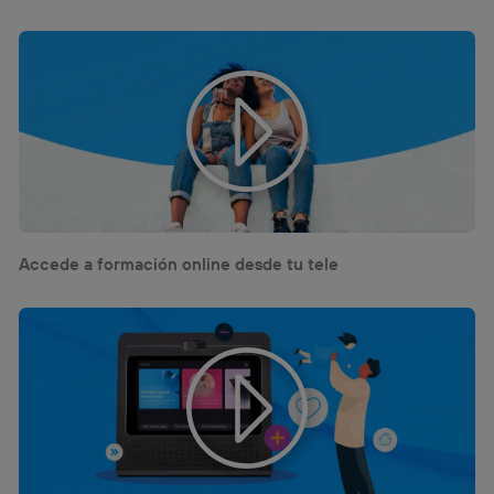
información de la cuenta de cliente de
telecomunicaciones vinculada a la conexión que utilizas
(p. ej., número de teléfono móvil).
Este identificador se asigna a la conexión de internet, por
lo que cualquier persona que conecte su dispositivo y
consienta el uso de la tecnología recibirá el mismo
identificador. Típicamente:
Si utilizas una
conexión de banda ancha
(p. ej., Wi-Fi),
el marketing o análisis se realizará en función de las
actividades de navegación de los miembros del hogar
que hayan dado su consentimiento.
Accede a formación online desde tu tele
Si utilizas
datos móviles
, el marketing será más
personalizado, ya que se basará únicamente en la
navegación del usuario del móvil.
Puedes gestionar los consentimientos Utiq seleccionando
“Administrar Utiq” en la parte inferior de esta página web o
visitando el
portal de privacidad de Utiq
(“consenthub”)
. Para más información, consulta
la
política de privacidad de Utiq
.