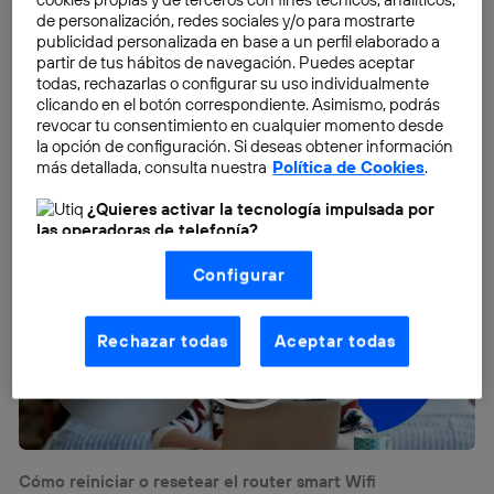
de personalización, redes sociales y/o para mostrarte
publicidad personalizada en base a un perfil elaborado a
partir de tus hábitos de navegación. Puedes aceptar
todas, rechazarlas o configurar su uso individualmente
clicando en el botón correspondiente. Asimismo, podrás
revocar tu consentimiento en cualquier momento desde
la opción de configuración. Si deseas obtener información
más detallada, consulta nuestra
Política de Cookies
.
Descubre todo lo que puedes hacer con la Living App de Smart WiFi
en Movistar+
¿Quieres activar la tecnología impulsada por
las operadoras de telefonía?
Nosotros, Telefónica S.A., utilizamos la tecnología Utiq para
Configurar
realizar nuestras acciones de marketing digital o análisis
(como se describe en este aviso de consentimiento)
basadas en tu navegación en nuestra(s) web(s)
listadas
aquí
(solo cuando utilizas una
conexión a
Rechazar todas
Aceptar todas
internet habilitada
, proporcionada por una de las
operadoras de telefonía participantes, y otorgas tu
consentimiento en cada página web).
La tecnología Utiq está diseñada con la privacidad como
prioridad ofreciéndote elección y control.
La tecnología utiliza un identificador cifrado creado por tu
Cómo reiniciar o resetear el router smart Wifi
operadora de telefonía
, utilizando tu dirección IP y otra