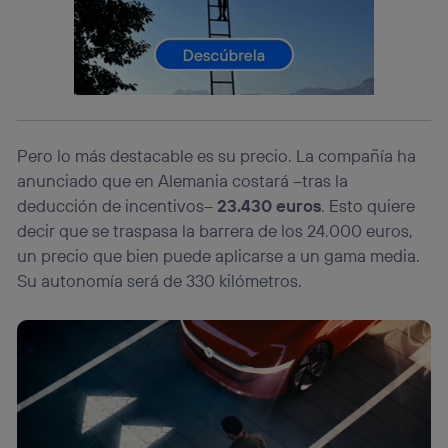
Si utilizas una
conexión de banda ancha
(p. ej., Wi-Fi),
el marketing o análisis se realizará en función de las
actividades de navegación de los miembros del hogar
que hayan dado su consentimiento.
Si utilizas
datos móviles
, el marketing será más
personalizado, ya que se basará únicamente en la
navegación del usuario del móvil.
Pero lo más destacable es su precio. La compañía ha
Puedes gestionar los consentimientos Utiq seleccionando
“Administrar Utiq” en la parte inferior de esta página web o
anunciado que en Alemania costará –tras la
visitando el
portal de privacidad de Utiq
deducción de incentivos–
23.430 euros
. Esto quiere
(“consenthub”)
. Para más información, consulta
decir que se traspasa la barrera de los 24.000 euros,
la
política de privacidad de Utiq
.
un precio que bien puede aplicarse a un gama media.
Su autonomía será de 330 kilómetros.