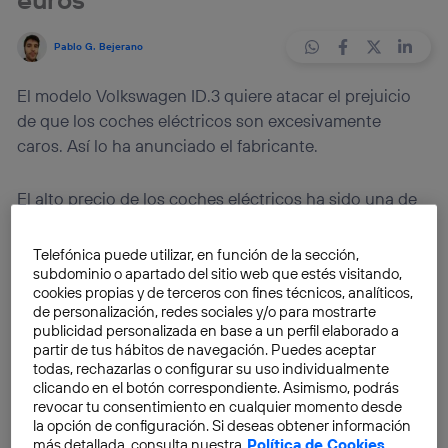
Pablo G. Bejerano
El modelo Volkswagen ID.3 quiere atacar el prejuicio
de que los coches eléctricos son excesivamente
caros. Así lo ha anunciado el fabricante.
El alto precio de los coches eléctricos ha sido una de
las críticas más feroces a la movilidad sostenible.
Incluso el Tesla Model 3, en su versión low cost, anda
Telefónica puede utilizar, en función de la sección,
por los 35.000 dólares (32.600 euros). No será el caso
subdominio o apartado del sitio web que estés visitando,
cookies propias y de terceros con fines técnicos, analíticos,
del Volkswagen ID.3. Al menos
según se desprende
de personalización, redes sociales y/o para mostrarte
de las comunicaciones oficiales del fabricante
.
publicidad personalizada en base a un perfil elaborado a
partir de tus hábitos de navegación. Puedes aceptar
todas, rechazarlas o configurar su uso individualmente
Volkswagen ha concretado una intención: su nuevo
clicando en el botón correspondiente. Asimismo, podrás
modelo eléctrico será más barato que un gasolina. Y
revocar tu consentimiento en cualquier momento desde
con esta premisa se ha lanzado a producir su flamante
la opción de configuración. Si deseas obtener información
más detallada, consulta nuestra
Política de Cookies
.