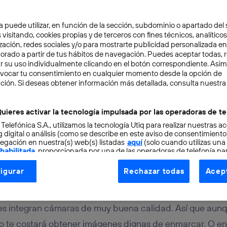
a puede utilizar, en función de la sección, subdominio o apartado del 
 visitando, cookies propias y de terceros con fines técnicos, analíticos
zación, redes sociales y/o para mostrarte publicidad personalizada e
aborado a partir de tus hábitos de navegación. Puedes aceptar todas, 
r su uso individualmente clicando en el botón correspondiente. Asi
evocar tu consentimiento en cualquier momento desde la opción de
CIÓN
4 min
ción. Si deseas obtener información más detallada, consulta nuestra
iar imágenes o vídeos 
uieres activar la tecnología impulsada por las operadoras de te
 Telefónica S.A., utilizamos la tecnología Utiq para realizar nuestras a
 a la máxima calidad
 digital o análisis (como se describe en este aviso de consentimient
egación en nuestra(s) web(s) listadas
aquí
(solo cuando utilizas una
 habilitada
, proporcionada por una de las operadoras de telefonía par
tu consentimiento en cada página web).
igurar
Rechazar todas
Acept
ogía Utiq está diseñada con la privacidad como prioridad ofreciéndot
ogía utiliza un identificador cifrado creado por tu
operadora de tele
o tu dirección IP y otra información de la cuenta de cliente de telec
les integran cámaras de muy buena calidad. Así que aun
 a la conexión que utilizas (p. ej., número de teléfono móvil).
 no te costará obtener imágenes dignas de enmarcar. O en