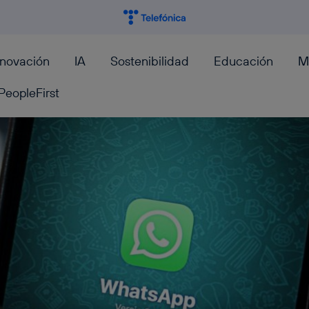
nnovación
IA
Sostenibilidad
Educación
M
PeopleFirst