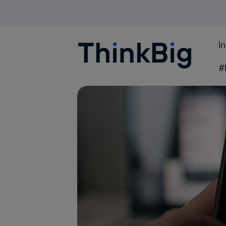
I
Blogthinkbig.com
#