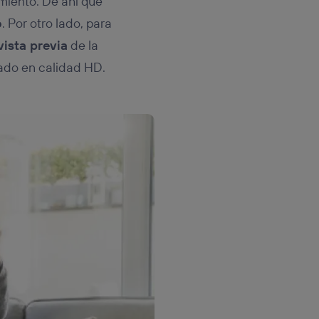
miento. De ahí que
o
. Por otro lado, para
vista previa
de la
ado en calidad HD.