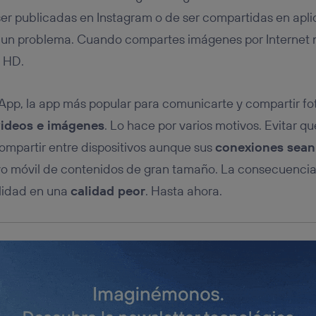
tificador se asigna a la conexión de internet, por lo que cualquier pe
u dispositivo y consienta el uso de la tecnología recibirá el mismo iden
ser publicadas en Instagram o de ser compartidas en ap
nte:
un problema. Cuando compartes imágenes por Internet n
izas una
conexión de banda ancha
(p. ej., Wi-Fi), el marketing o análi
 HD.
ará en función de las actividades de navegación de los miembros del
dado su consentimiento.
izas
datos móviles
, el marketing será más personalizado, ya que se ba
pp, la app más popular para comunicarte y compartir fot
ente en la navegación del usuario del móvil.
ideos e imágenes
. Lo hace por varios motivos. Evitar qu
stionar los consentimientos Utiq seleccionando “Administrar Utiq” e
de esta página web o visitando el
portal de privacidad de Utiq (“c
 compartir entre dispositivos aunque sus
conexiones sean
información, consulta la
política de privacidad de Utiq
.
tivo móvil de contenidos de gran tamaño. La consecuenci
lidad en una
calidad peor
. Hasta ahora.