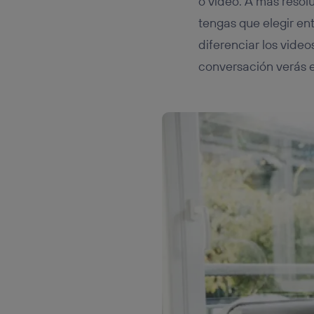
o video. A más resol
tengas que elegir en
diferenciar los vide
conversación verás 