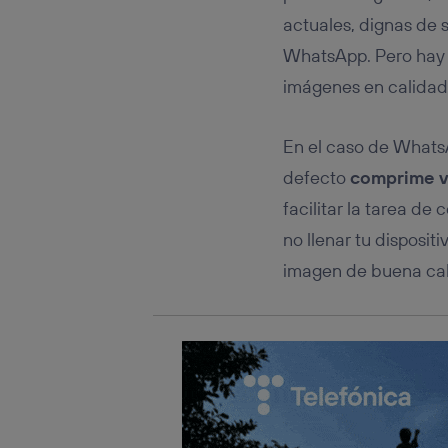
Este iden
conecte s
actuales, dignas de 
Típicame
WhatsApp. Pero hay 
Si util
imágenes en calidad
realiz
hayan 
Si util
En el caso de WhatsA
únicam
defecto
comprime v
Puedes ge
inferior 
facilitar la tarea de
Para más 
no llenar tu disposi
imagen de buena ca