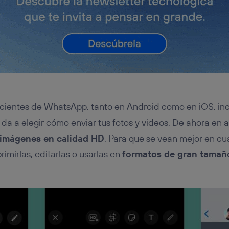
ecientes de WhatsApp, tanto en Android como en iOS, in
e da a elegir cómo enviar tus fotos y videos. De ahora en
 imágenes en calidad HD
. Para que se vean mejor en cua
imirlas, editarlas o usarlas en
formatos de gran tamañ