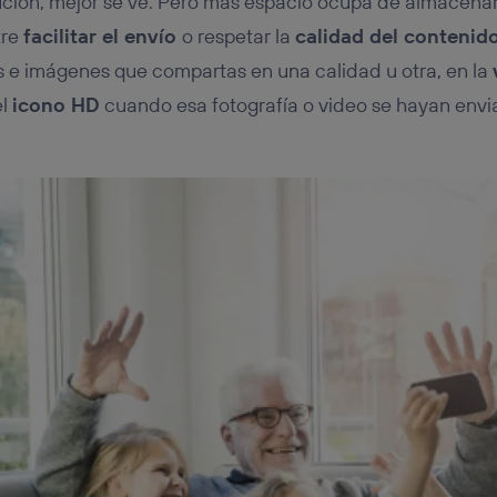
ución, mejor se ve. Pero más espacio ocupa de almacena
tre
facilitar el envío
o respetar la
calidad del contenid
os e imágenes que compartas en una calidad u otra, en la
el
icono HD
cuando esa fotografía o video se hayan envi