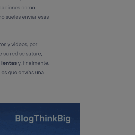
rsona que
tificador.
licaciones como
o sueles enviar esas
sis se
 hogar que
sará
os y videos, por
e su red se sature,
n la parte
onsenthub”)
.
 lentas
y, finalmente,
a es que envías una