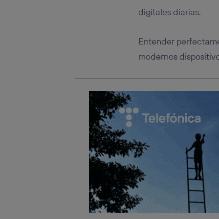
Este iden
conecte s
digitales diarias.
Típicame
Si util
Entender perfectamen
realiz
hayan 
modernos dispositiv
Si util
únicam
Puedes ge
inferior 
Para más 