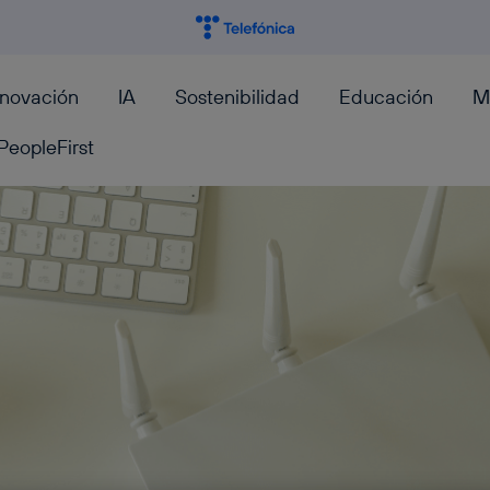
nnovación
IA
Sostenibilidad
Educación
M
PeopleFirst