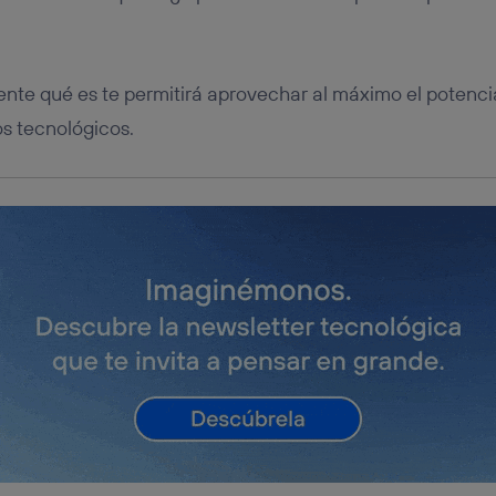
tificador se asigna a la conexión de internet, por lo que cualquier pe
u dispositivo y consienta el uso de la tecnología recibirá el mismo iden
nte:
izas una
conexión de banda ancha
(p. ej., Wi-Fi), el marketing o análi
te qué es te permitirá aprovechar al máximo el potencia
ará en función de las actividades de navegación de los miembros del
dado su consentimiento.
os tecnológicos.
izas
datos móviles
, el marketing será más personalizado, ya que se ba
ente en la navegación del usuario del móvil.
stionar los consentimientos Utiq seleccionando “Administrar Utiq” e
de esta página web o visitando el
portal de privacidad de Utiq (“c
información, consulta la
política de privacidad de Utiq
.