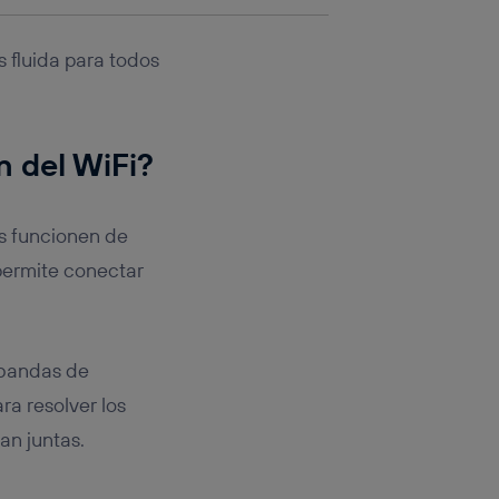
 fluida para todos
n del WiFi?
os funcionen de
permite conectar
 bandas de
ra resolver los
n juntas.