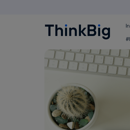
I
Blogthinkbig.com
#