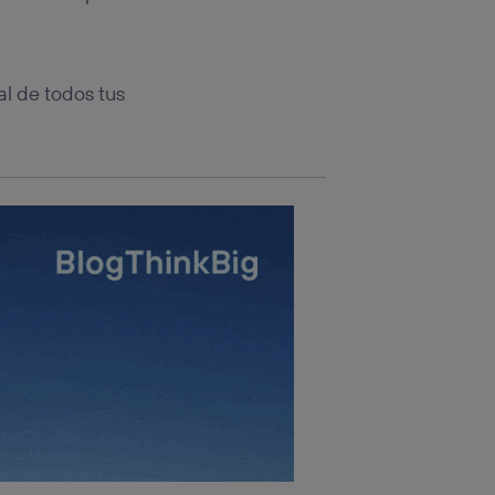
rsona que
tificador.
sis se
l de todos tus
 hogar que
sará
n la parte
onsenthub”)
.