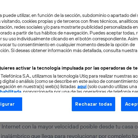
a puede utilizar, en función de la sección, subdominio o apartado del 
 visitando, cookies propias y de terceros con fines técnicos, analíticos
zación, redes sociales y/o para mostrarte publicidad personalizada e
aborado a partir de tus hábitos de navegación. Puedes aceptar todas, 
r su uso individualmente clicando en el botón correspondiente. Asi
evocar tu consentimiento en cualquier momento desde la opción de
ACIÓN
7 min
ción. Si deseas obtener información más detallada, consulta nuestra
cómo el WiFi 7 puede me
uieres activar la tecnología impulsada por las operadoras de te
 Telefónica S.A., utilizamos la tecnología Utiq para realizar nuestras a
fácil y rápido
 digital o análisis (como se describe en este aviso de consentimient
egación en nuestra(s) web(s) listadas
aquí
(solo cuando utilizas una
 habilitada
, proporcionada por una de las operadoras de telefonía par
tu consentimiento en cada página web).
igurar
Rechazar todas
Acept
ogía Utiq está diseñada con la privacidad como prioridad ofreciéndot
ogía utiliza un identificador cifrado creado por tu
operadora de tele
o tu dirección IP y otra información de la cuenta de cliente de telec
Internet con la mayor velocidad posible desde tu casa o 
 a la conexión que utilizas (p. ej., número de teléfono móvil).
 inalámbrico que llega para revolucionar por completo to