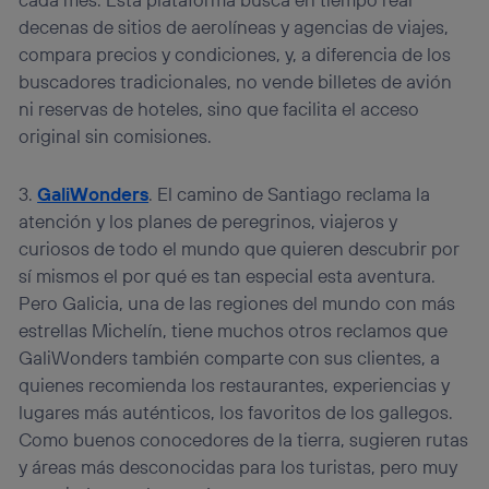
operadora de telefonía
, utilizando tu dirección IP y otra
información de la cuenta de cliente de
decenas de sitios de aerolíneas y agencias de viajes,
telecomunicaciones vinculada a la conexión que utilizas
compara precios y condiciones, y, a diferencia de los
(p. ej., número de teléfono móvil).
buscadores tradicionales, no vende billetes de avión
Este identificador se asigna a la conexión de internet, por
ni reservas de hoteles, sino que facilita el acceso
lo que cualquier persona que conecte su dispositivo y
original sin comisiones.
consienta el uso de la tecnología recibirá el mismo
identificador. Típicamente:
Si utilizas una
conexión de banda ancha
(p. ej., Wi-Fi),
3.
GaliWonders
. El camino de Santiago reclama la
el marketing o análisis se realizará en función de las
atención y los planes de peregrinos, viajeros y
actividades de navegación de los miembros del hogar
curiosos de todo el mundo que quieren descubrir por
que hayan dado su consentimiento.
sí mismos el por qué es tan especial esta aventura.
Si utilizas
datos móviles
, el marketing será más
personalizado, ya que se basará únicamente en la
Pero Galicia, una de las regiones del mundo con más
navegación del usuario del móvil.
estrellas Michelín, tiene muchos otros reclamos que
Puedes gestionar los consentimientos Utiq seleccionando
GaliWonders también comparte con sus clientes, a
“Administrar Utiq” en la parte inferior de esta página web o
quienes recomienda los restaurantes, experiencias y
visitando el
portal de privacidad de Utiq
lugares más auténticos, los favoritos de los gallegos.
(“consenthub”)
. Para más información, consulta
la
política de privacidad de Utiq
.
Como buenos conocedores de la tierra, sugieren rutas
y áreas más desconocidas para los turistas, pero muy