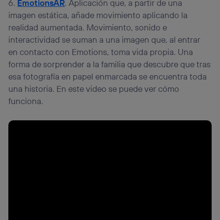
6.
EmotionsAR
. Aplicación que, a partir de una
imagen estática, añade movimiento aplicando la
realidad aumentada. Movimiento, sonido e
interactividad se suman a una imagen que, al entrar
en contacto con Emotions, toma vida propia. Una
forma de sorprender a la familia que descubre que tras
esa fotografía en papel enmarcada se encuentra toda
una historia. En este video se puede ver cómo
funciona.