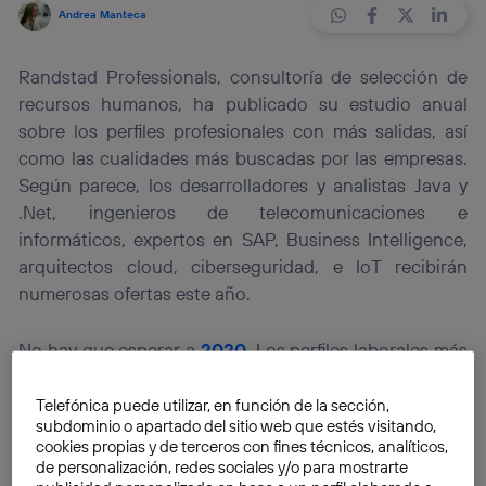
Andrea Manteca
Randstad Professionals, consultoría de selección de
recursos humanos, ha publicado su estudio anual
sobre los perfiles profesionales con más salidas, así
como las cualidades más buscadas por las empresas.
Según parece, los desarrolladores y analistas Java y
.Net, ingenieros de telecomunicaciones e
informáticos, expertos en SAP, Business Intelligence,
arquitectos cloud, ciberseguridad, e IoT recibirán
numerosas ofertas este año.
No hay que esperar a
2020
. Los perfiles laborales más
demandados para puestos directivos y de alta
responsabilidad ya están aquí.
Randstad
Telefónica puede utilizar, en función de la sección,
subdominio o apartado del sitio web que estés visitando,
Professionals
, la consultoría de selección, ha
cookies propias y de terceros con fines técnicos, analíticos,
publicado su
estudio anual
sobre los perfiles
de personalización, redes sociales y/o para mostrarte
profesionales con más salidas, así como las cualidades