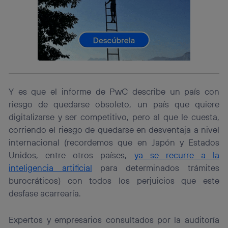
(p. ej., número de teléfono móvil).
Este identificador se asigna a la conexión de internet, por
lo que cualquier persona que conecte su dispositivo y
consienta el uso de la tecnología recibirá el mismo
identificador. Típicamente:
Si utilizas una
conexión de banda ancha
(p. ej., Wi-Fi),
el marketing o análisis se realizará en función de las
actividades de navegación de los miembros del hogar
Y es que el informe de PwC describe un país con
que hayan dado su consentimiento.
riesgo de quedarse obsoleto, un país que quiere
Si utilizas
datos móviles
, el marketing será más
digitalizarse y ser competitivo, pero al que le cuesta,
personalizado, ya que se basará únicamente en la
navegación del usuario del móvil.
corriendo el riesgo de quedarse en desventaja a nivel
Puedes gestionar los consentimientos Utiq seleccionando
internacional (recordemos que en Japón y Estados
“Administrar Utiq” en la parte inferior de esta página web o
Unidos, entre otros países,
ya se recurre a la
visitando el
portal de privacidad de Utiq
inteligencia artificial
para determinados trámites
(“consenthub”)
. Para más información, consulta
burocráticos) con todos los perjuicios que este
la
política de privacidad de Utiq
.
desfase acarrearía.
Expertos y empresarios consultados por la auditoría