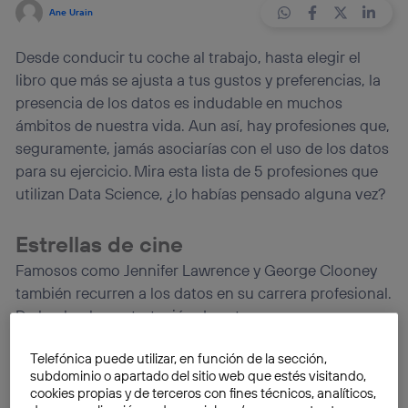
Ane Urain
Desde conducir tu coche al trabajo, hasta elegir el
libro que más se ajusta a tus gustos y preferencias, la
presencia de los datos es indudable en muchos
ámbitos de nuestra vida. Aun así, hay profesiones que,
seguramente, jamás asociarías con el uso de los datos
para su ejercicio. Mira esta lista de 5 profesiones que
utilizan Data Science, ¿lo habías pensado alguna vez?
Estrellas de cine
Famosos como Jennifer Lawrence y George Clooney
también recurren a los datos en su carrera profesional.
De hecho, la contratación de actores para nuevas
películas depende, muchas veces, de datos obtenidos
Telefónica puede utilizar, en función de la sección,
de películas o programas de televisión que han
subdominio o apartado del sitio web que estés visitando,
realizado antes. Combinar críticas o reseñas de
cookies propias y de terceros con fines técnicos, analíticos,
películas en conocidas páginas como IMDB o Rotten