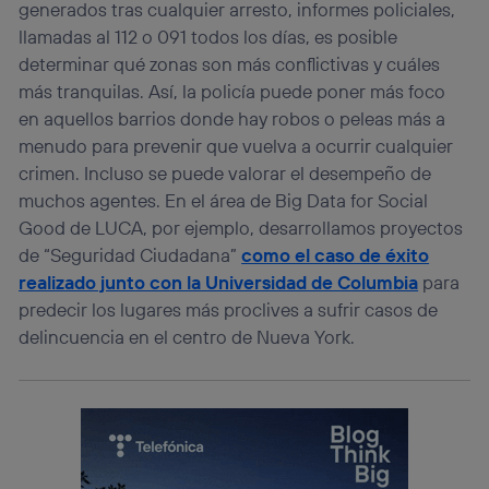
generados tras cualquier arresto, informes policiales,
telecomunicaciones vinculada a la conexión que utilizas
llamadas al 112 o 091 todos los días, es posible
(p. ej., número de teléfono móvil).
determinar qué zonas son más conflictivas y cuáles
Este identificador se asigna a la conexión de internet, por
más tranquilas. Así, la policía puede poner más foco
lo que cualquier persona que conecte su dispositivo y
consienta el uso de la tecnología recibirá el mismo
en aquellos barrios donde hay robos o peleas más a
identificador. Típicamente:
menudo para prevenir que vuelva a ocurrir cualquier
Si utilizas una
conexión de banda ancha
(p. ej., Wi-Fi),
crimen. Incluso se puede valorar el desempeño de
el marketing o análisis se realizará en función de las
muchos agentes. En el área de Big Data for Social
actividades de navegación de los miembros del hogar
que hayan dado su consentimiento.
Good de LUCA, por ejemplo, desarrollamos proyectos
Si utilizas
datos móviles
, el marketing será más
de “Seguridad Ciudadana”
como el caso de éxito
personalizado, ya que se basará únicamente en la
realizado junto con la Universidad de Columbia
para
navegación del usuario del móvil.
predecir los lugares más proclives a sufrir casos de
Puedes gestionar los consentimientos Utiq seleccionando
delincuencia en el centro de Nueva York.
“Administrar Utiq” en la parte inferior de esta página web o
visitando el
portal de privacidad de Utiq
(“consenthub”)
. Para más información, consulta
la
política de privacidad de Utiq
.