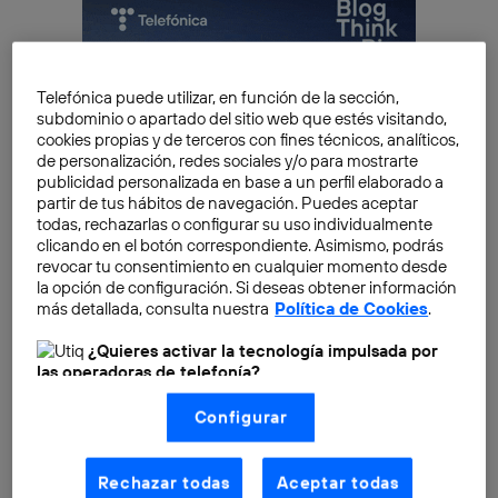
Telefónica puede utilizar, en función de la sección,
subdominio o apartado del sitio web que estés visitando,
cookies propias y de terceros con fines técnicos, analíticos,
de personalización, redes sociales y/o para mostrarte
publicidad personalizada en base a un perfil elaborado a
partir de tus hábitos de navegación. Puedes aceptar
todas, rechazarlas o configurar su uso individualmente
clicando en el botón correspondiente. Asimismo, podrás
revocar tu consentimiento en cualquier momento desde
la opción de configuración. Si deseas obtener información
más detallada, consulta nuestra
Política de Cookies
.
¿Quieres activar la tecnología impulsada por
las operadoras de telefonía?
Therefore, by 2020 the European Union will have
Nosotros, Telefónica S.A., utilizamos la tecnología Utiq para
made it cheaper to patent and licence inventions,
Configurar
realizar nuestras acciones de marketing digital o análisis
prevented the EU from fragmenting into multiple
(como se describe en este aviso de consentimiento)
basadas en tu navegación en nuestra(s) web(s)
markets and, lastly, created
a scenario in which great
listadas
aquí
(solo cuando utilizas una
conexión a
Rechazar todas
Aceptar todas
ideas can be quickly incorporated into real life.
With
internet habilitada
, proporcionada por una de las