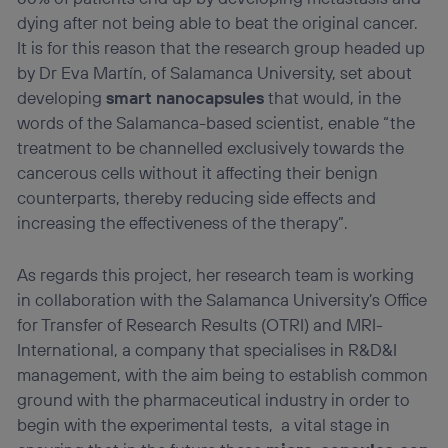
“Administrar Utiq” en la parte inferior de esta página web o
dying after not being able to beat the original cancer.
visitando el
portal de privacidad de Utiq
It is for this reason that the research group headed up
(“consenthub”)
. Para más información, consulta
la
política de privacidad de Utiq
.
by Dr Eva Martín, of Salamanca University, set about
developing
smart nanocapsules
that would, in the
words of the Salamanca-based scientist, enable “the
treatment to be channelled exclusively towards the
cancerous cells without it affecting their benign
counterparts, thereby reducing side effects and
increasing the effectiveness of the therapy”.
As regards this project, her research team is working
in collaboration with the Salamanca University’s Office
for Transfer of Research Results (OTRI) and MRI-
International, a company that specialises in R&D&I
management, with the aim being to establish common
ground with the pharmaceutical industry in order to
begin with the experimental tests, a vital stage in