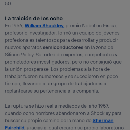
50.
Este identificador se asigna a la conexión de internet, por
lo que cualquier persona que conecte su dispositivo y
La traición de los ocho
consienta el uso de la tecnología recibirá el mismo
identificador. Típicamente:
En 1956,
William Shockley,
premio Nobel en Física,
Si utilizas una
conexión de banda ancha
(p. ej., Wi-Fi),
profesor e investigador, formó un equipo de jóvenes
el marketing o análisis se realizará en función de las
profesionales talentosos para desarrollar y producir
actividades de navegación de los miembros del hogar
nuevos aparatos
semiconductores
en la zona de
que hayan dado su consentimiento.
Silicon Valley. Se rodeó de expertos, competentes y
Si utilizas
datos móviles
, el marketing será más
prometedores investigadores, pero no consiguió que
personalizado, ya que se basará únicamente en la
navegación del usuario del móvil.
la unión prosperase. Los problemas a la hora de
Puedes gestionar los consentimientos Utiq seleccionando
trabajar fueron numerosos y se sucedieron en poco
“Administrar Utiq” en la parte inferior de esta página web o
tiempo, llevando a un grupo de trabajadores a
visitando el
portal de privacidad de Utiq
replantearse su pertenencia a la compañía.
(“consenthub”)
. Para más información, consulta
la
política de privacidad de Utiq
.
La ruptura se hizo real a mediados del año 1957,
cuando ocho hombres abandonaron a Shockley para
buscar su propio camino de la mano de
Sherman
Fairchild,
gracias al cual crearon su propio laboratorio