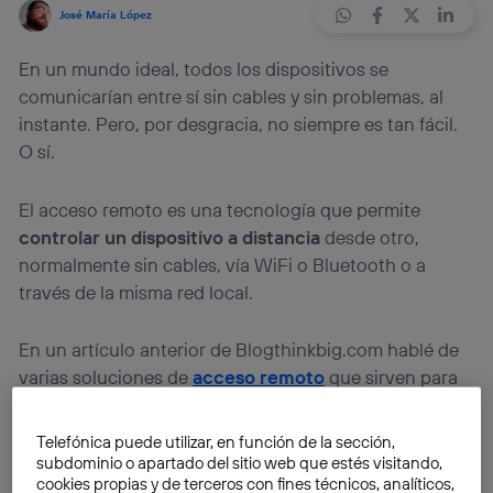
José María López
En un mundo ideal, todos los dispositivos se
comunicarían entre sí sin cables y sin problemas, al
instante. Pero, por desgracia, no siempre es tan fácil.
O sí.
El acceso remoto es una tecnología que permite
controlar un dispositivo a distancia
desde otro,
normalmente sin cables, vía WiFi o Bluetooth o a
través de la misma red local.
En un artículo anterior de Blogthinkbig.com hablé de
varias soluciones de
acceso remoto
que sirven para
gestionar una computadora, tablet o smartphone
desde otro dispositivo similar.
Telefónica puede utilizar, en función de la sección,
subdominio o apartado del sitio web que estés visitando,
cookies propias y de terceros con fines técnicos, analíticos,