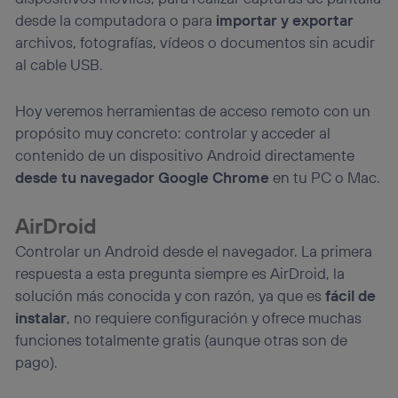
información de la cuenta de cliente de
desde la computadora o para
importar y exportar
telecomunicaciones vinculada a la conexión que utilizas
(p. ej., número de teléfono móvil).
archivos, fotografías, vídeos o documentos sin acudir
al cable USB.
Este identificador se asigna a la conexión de internet, por
lo que cualquier persona que conecte su dispositivo y
consienta el uso de la tecnología recibirá el mismo
Hoy veremos herramientas de acceso remoto con un
identificador. Típicamente:
propósito muy concreto: controlar y acceder al
Si utilizas una
conexión de banda ancha
(p. ej., Wi-Fi),
contenido de un dispositivo Android directamente
el marketing o análisis se realizará en función de las
actividades de navegación de los miembros del hogar
desde tu navegador Google Chrome
en tu PC o Mac.
que hayan dado su consentimiento.
Si utilizas
datos móviles
, el marketing será más
AirDroid
personalizado, ya que se basará únicamente en la
navegación del usuario del móvil.
Controlar un Android desde el navegador. La primera
Puedes gestionar los consentimientos Utiq seleccionando
respuesta a esta pregunta siempre es AirDroid, la
“Administrar Utiq” en la parte inferior de esta página web o
solución más conocida y con razón, ya que es
fácil de
visitando el
portal de privacidad de Utiq
instalar
, no requiere configuración y ofrece muchas
(“consenthub”)
. Para más información, consulta
la
política de privacidad de Utiq
.
funciones totalmente gratis (aunque otras son de
pago).