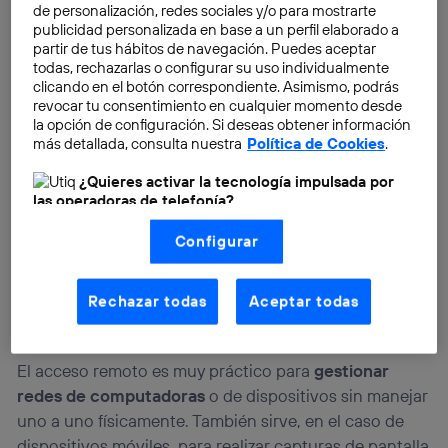
de personalización, redes sociales y/o para mostrarte
publicidad personalizada en base a un perfil elaborado a
partir de tus hábitos de navegación. Puedes aceptar
todas, rechazarlas o configurar su uso individualmente
clicando en el botón correspondiente. Asimismo, podrás
revocar tu consentimiento en cualquier momento desde
la opción de configuración. Si deseas obtener información
más detallada, consulta nuestra
Política de Cookies
.
¿Quieres activar la tecnología impulsada por
las operadoras de telefonía?
Nosotros, Telefónica S.A., utilizamos la tecnología Utiq para
Configurar
realizar nuestras acciones de marketing digital o análisis
(como se describe en este aviso de consentimiento)
basadas en tu navegación en nuestra(s) web(s)
listadas
aquí
(solo cuando utilizas una
conexión a
Rechazar todas
Aceptar todas
internet habilitada
, proporcionada por una de las
operadoras de telefonía participantes, y otorgas tu
consentimiento en cada página web).
El acceso remoto es muy práctico para
gestionar
La tecnología Utiq está diseñada con la privacidad como
prioridad ofreciéndote elección y control.
redes de computadoras
o de dispositivos sin manejar
La tecnología utiliza un identificador cifrado creado por tu
uno a uno físicamente. También sirve, en el caso de
operadora de telefonía
, utilizando tu dirección IP y otra
dispositivos móviles, para realizar capturas de pantalla