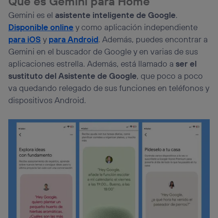
Qué es Gemini para Home
el marketing o análisis se realizará en función de las
actividades de navegación de los miembros del hogar
Gemini es el
asistente inteligente de Google
.
que hayan dado su consentimiento.
Disponible online
y como aplicación independiente
Si utilizas
datos móviles
, el marketing será más
para iOS
y
para Android
. Además, puedes encontrar a
personalizado, ya que se basará únicamente en la
Gemini en el buscador de Google y en varias de sus
navegación del usuario del móvil.
aplicaciones estrella. Además, está llamado a
ser el
Puedes gestionar los consentimientos Utiq seleccionando
“Administrar Utiq” en la parte inferior de esta página web o
sustituto del Asistente de Google
, que poco a poco
visitando el
portal de privacidad de Utiq
va quedando relegado de sus funciones en teléfonos y
(“consenthub”)
. Para más información, consulta
dispositivos Android.
la
política de privacidad de Utiq
.