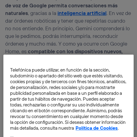
de voz de Google permita conversaciones más
naturales
, gracias a la
inteligencia artificial
. En vez de
dar órdenes robóticas y tener que repetirlas cuando
no nos entiende. En principio, Gemini comprenderá lo
que le pedimos, podrás interrumpirla, reconducir
órdenes y mucho más. Y como ya ocurre con Google
Home, es
compatible con los dispositivos nuevos,
antiguos y un buen surtido de aparatos
de domótica
y hogar inteligente del mercado.
Telefónica puede utilizar, en función de la sección,
subdominio o apartado del sitio web que estés visitando,
cookies propias y de terceros con fines técnicos, analíticos,
de personalización, redes sociales y/o para mostrarte
publicidad personalizada en base a un perfil elaborado a
partir de tus hábitos de navegación. Puedes aceptar
todas, rechazarlas o configurar su uso individualmente
clicando en el botón correspondiente. Asimismo, podrás
revocar tu consentimiento en cualquier momento desde
la opción de configuración. Si deseas obtener información
más detallada, consulta nuestra
Política de Cookies
.