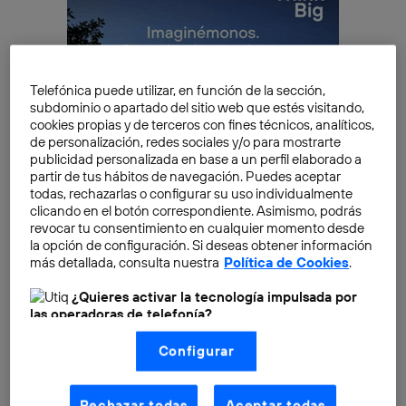
Telefónica puede utilizar, en función de la sección,
subdominio o apartado del sitio web que estés visitando,
cookies propias y de terceros con fines técnicos, analíticos,
de personalización, redes sociales y/o para mostrarte
publicidad personalizada en base a un perfil elaborado a
partir de tus hábitos de navegación. Puedes aceptar
todas, rechazarlas o configurar su uso individualmente
clicando en el botón correspondiente. Asimismo, podrás
revocar tu consentimiento en cualquier momento desde
la opción de configuración. Si deseas obtener información
más detallada, consulta nuestra
Política de Cookies
.
¿Y qué hay
de nuevo en Gemini 3
? Si la
inteligencia
¿Quieres activar la tecnología impulsada por
artificial
de
Gemini
evolucionó en el procesamiento
las operadoras de telefonía?
de grandes cantidades de información. Y en varios
Nosotros, Telefónica S.A., utilizamos la tecnología Utiq para
formatos, como texto, imagen, video o audio. Con
Configurar
realizar nuestras acciones de marketing digital o análisis
(como se describe en este aviso de consentimiento)
Gemini 2
empezamos a hablar de
agentes de IA
. Y
basadas en tu navegación en nuestra(s) web(s)
Gemini 2.5
supuso un adelanto
en el razonamiento
listadas
aquí
(solo cuando utilizas una
conexión a
Rechazar todas
Aceptar todas