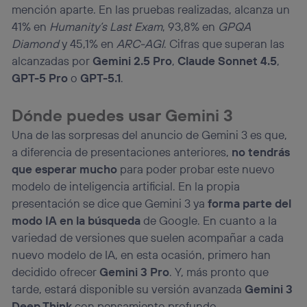
mención aparte. En las pruebas realizadas, alcanza un
41% en
Humanity’s Last Exam
, 93,8% en
GPQA
Diamond
y 45,1% en
ARC-AGI
. Cifras que superan las
alcanzadas por
Gemini 2.5 Pro
,
Claude Sonnet 4.5
,
GPT-5 Pro
o
GPT-5.1
.
Dónde puedes usar Gemini 3
Una de las sorpresas del anuncio de Gemini 3 es que,
a diferencia de presentaciones anteriores,
no tendrás
que esperar mucho
para poder probar este nuevo
modelo de inteligencia artificial. En la propia
presentación se dice que Gemini 3 ya
forma parte del
modo IA en la búsqueda
de Google. En cuanto a la
variedad de versiones que suelen acompañar a cada
nuevo modelo de IA, en esta ocasión, primero han
decidido ofrecer
Gemini 3 Pro
. Y, más pronto que
tarde, estará disponible su versión avanzada
Gemini 3
Deep Think
con pensamiento profundo.