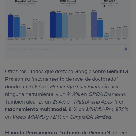
Otros resultados que destaca Google sobre
Gemini 3
Pro
son su “razonamiento de nivel de doctorado”
dando un 37,5% en
Humanity’s Last Exam
, sin usar
ninguna herramienta, y un 91,9% en
GPQA Diamond
.
También alcanzó un 23,4% en
MathArena Apex
. Y en
razonamiento multimodal
, 81% en
MMMU-Pro,
87,2%
en
Video-MMMU
y 72,1% en
SimpleQA Verified
.
El
modo Pensamiento Profundo
de
Gemini 3
merece