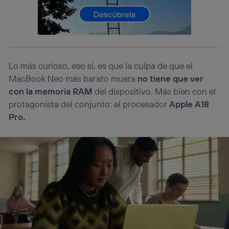
Este identificador se asigna a la conexión de internet, por lo
que cualquier persona que conecte su dispositivo y
consienta el uso de la tecnología recibirá el mismo
identificador. Típicamente:
Si utilizas una
conexión de banda ancha
(p. ej., Wi-Fi),
el marketing o análisis se realizará en función de las
Lo más curioso, eso sí, es que la culpa de que el
actividades de navegación de los miembros del hogar
que hayan dado su consentimiento.
MacBook Neo más barato muera
no tiene que ver
Si utilizas
datos móviles
, el marketing será más
con la memoria RAM
del dispositivo. Más bien con el
personalizado, ya que se basará únicamente en la
protagonista del conjunto: el procesador
Apple A18
navegación del usuario del móvil.
Pro.
Puedes gestionar los consentimientos Utiq seleccionando
“Administrar Utiq” en la parte inferior de esta página web o
visitando el
portal de privacidad de Utiq
(“consenthub”)
. Para más información, consulta
la
política de privacidad de Utiq
.