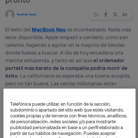
Quelian Sanz
El éxito del
MacBook Neo
es incontestable. Nada más
estar disponible, Apple empezó a venderlo como pan
caliente, llegando a agotar en la mayoría de tiendas
donde fueses a buscar. A día de hoy encadena una
marcha estupenda, y tanto es así que
el ordenador
portátil más barato de la compañía podría morir de
éxito
. La californiana se esperaba una buena acogida,
pero no tan buena. Las ventas millonarias están
haciendo que la estrategia deba replantearse. ¿El
resultado? No muy beneficioso para el usuario. A día
Telefónica puede utilizar, en función de la sección,
de hoy, los expertos dicen que
el MacBook Neo más
subdominio o apartado del sitio web que estés visitando,
barato tiene los días contados.
cookies propias y de terceros con fines técnicos, analíticos,
de personalización, redes sociales y/o para mostrarte
publicidad personalizada en base a un perfil elaborado a
Y, ojo a lo de
«el más barato»,
porque este detalle
no
partir de tus hábitos de navegación. Puedes aceptar