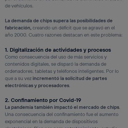
Si utilizas
datos móviles
, el marketing será más
de vehículos.
personalizado, ya que se basará únicamente en la
navegación del usuario del móvil.
La demanda de chips supera las posibilidades de
Puedes gestionar los consentimientos Utiq seleccionando
fabricación,
creando un déficit que se agravó en el
“Administrar Utiq” en la parte inferior de esta página web o
año 2000. Cuatro razones destacan en este problema:
visitando el
portal de privacidad de Utiq
(“consenthub”)
. Para más información, consulta
la
política de privacidad de Utiq
.
1. Digitalización de actividades y procesos
Como consecuencia del uso de más servicios y
contenidos digitales, se disparó la demanda de
ordenadores, tabletas y teléfonos inteligentes. Por lo
que a su vez
incrementó la solicitud de partes
electrónicas y procesadores
.
2. Confinamiento por Covid-19
La pandemia también impactó el mercado de chips
.
Una consecuencia del confinamiento fue el aumento
exponencial en la demanda de dispositivos