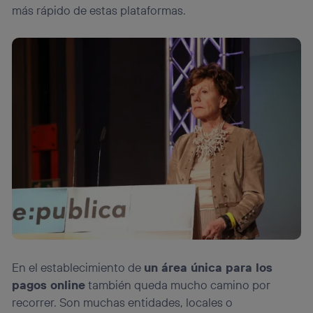
Si utilizas
datos móviles
, el marketing será más
más rápido de estas plataformas.
personalizado, ya que se basará únicamente en la
navegación del usuario del móvil.
Puedes gestionar los consentimientos Utiq seleccionando
“Administrar Utiq” en la parte inferior de esta página web o
visitando el
portal de privacidad de Utiq
(“consenthub”)
. Para más información, consulta
la
política de privacidad de Utiq
.
En el establecimiento de
un área única para los
pagos online
también queda mucho camino por
recorrer. Son muchas entidades, locales o