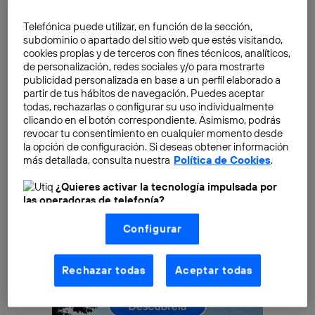
autocompletar las expresiones, frases o párrafos de
texto que repetimos a menudo. La función de
Telefónica puede utilizar, en función de la sección,
subdominio o apartado del sitio web que estés visitando,
sustitución de texto permite configurar una palabra o
cookies propias y de terceros con fines técnicos, analíticos,
combinación de caracteres que
cambian
de personalización, redes sociales y/o para mostrarte
automáticamente
por el texto que hemos indicado.
publicidad personalizada en base a un perfil elaborado a
partir de tus hábitos de navegación. Puedes aceptar
todas, rechazarlas o configurar su uso individualmente
clicando en el botón correspondiente. Asimismo, podrás
revocar tu consentimiento en cualquier momento desde
la opción de configuración. Si deseas obtener información
más detallada, consulta nuestra
Política de Cookies
.
¿Quieres activar la tecnología impulsada por
las operadoras de telefonía?
Nosotros, Telefónica S.A., utilizamos la tecnología Utiq para
Configurar
realizar nuestras acciones de marketing digital o análisis
(como se describe en este aviso de consentimiento)
basadas en tu navegación en nuestra(s) web(s)
listadas
aquí
(solo cuando utilizas una
conexión a
Rechazar todas
Aceptar todas
internet habilitada
, proporcionada por una de las
operadoras de telefonía participantes, y otorgas tu
consentimiento en cada página web).