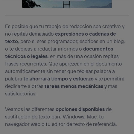
La tecnología Utiq está diseñada con la privacidad como
prioridad ofreciéndote elección y control.
La tecnología utiliza un identificador cifrado creado por tu
operadora de telefonía
, utilizando tu dirección IP y otra
Es posible que tu trabajo de redacción sea creativo y
información de la cuenta de cliente de
telecomunicaciones vinculada a la conexión que utilizas
no repitas demasiado
expresiones o cadenas de
(p. ej., número de teléfono móvil).
texto
, pero si eres programador, escribes en un blog,
Este identificador se asigna a la conexión de internet, por
o te dedicas a redactar informes o
documentos
lo que cualquier persona que conecte su dispositivo y
técnicos o legales
, en más de una ocasión repites
consienta el uso de la tecnología recibirá el mismo
frases recurrentes. Que aparezcan en el documento
identificador. Típicamente:
automáticamente sin tener que teclear palabra a
Si utilizas una
conexión de banda ancha
(p. ej., Wi-Fi),
el marketing o análisis se realizará en función de las
palabra
te ahorrará tiempo y esfuerzo
y te permitirá
actividades de navegación de los miembros del hogar
dedicarte a otras
tareas menos mecánicas
y más
que hayan dado su consentimiento.
satisfactorias.
Si utilizas
datos móviles
, el marketing será más
personalizado, ya que se basará únicamente en la
navegación del usuario del móvil.
Veamos las diferentes
opciones disponibles
de
Puedes gestionar los consentimientos Utiq seleccionando
sustitución de texto para Windows, Mac, tu
“Administrar Utiq” en la parte inferior de esta página web o
navegador web o tu editor de texto de referencia.
visitando el
portal de privacidad de Utiq
(“consenthub”)
. Para más información, consulta