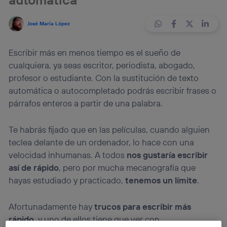
José María López
Escribir más en menos tiempo es el sueño de
cualquiera, ya seas escritor, periodista, abogado,
profesor o estudiante. Con la sustitución de texto
automática o autocompletado podrás escribir frases o
párrafos enteros a partir de una palabra.
Te habrás fijado que en las películas, cuando alguien
teclea delante de un ordenador, lo hace con una
velocidad inhumanas. A todos
nos gustaría escribir
así de rápido
, pero por mucha mecanografía que
hayas estudiado y practicado,
tenemos un límite
.
Afortunadamente hay
trucos para escribir más
rápido
, y uno de ellos tiene que ver con