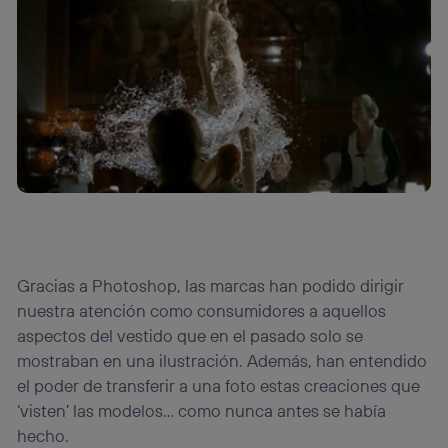
Este identificador se asigna a la conexión de internet, por
lo que cualquier persona que conecte su dispositivo y
consienta el uso de la tecnología recibirá el mismo
identificador. Típicamente:
Si utilizas una
conexión de banda ancha
(p. ej., Wi-Fi),
el marketing o análisis se realizará en función de las
actividades de navegación de los miembros del hogar
que hayan dado su consentimiento.
Si utilizas
datos móviles
, el marketing será más
personalizado, ya que se basará únicamente en la
navegación del usuario del móvil.
Puedes gestionar los consentimientos Utiq seleccionando
“Administrar Utiq” en la parte inferior de esta página web o
Gracias a Photoshop, las marcas han podido dirigir
visitando el
portal de privacidad de Utiq
nuestra atención como consumidores a aquellos
(“consenthub”)
. Para más información, consulta
la
política de privacidad de Utiq
.
aspectos del vestido que en el pasado solo se
mostraban en una ilustración. Además, han entendido
el poder de transferir a una foto estas creaciones que
‘visten’ las modelos… como nunca antes se había
hecho.