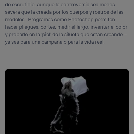
de escrutinio, aunque la controversia sea menos
severa que la creada por los cuerpos y rostros de las
modelos. Programas como Photoshop permiten
hacer pliegues, cortes, medir el largo, inventar el color
y probarlo en la ‘piel’ de la silueta que están creando –
ya sea para una campaña o para la vida real.