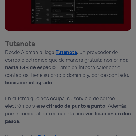
personalizado, ya que se basará únicamente en la
navegación del usuario del móvil.
Puedes gestionar los consentimientos Utiq seleccionando
“Administrar Utiq” en la parte inferior de esta página web o
visitando el
portal de privacidad de Utiq
(“consenthub”)
. Para más información, consulta
la
política de privacidad de Utiq
.
Tutanota
Desde Alemania llega
Tutanota
, un proveedor de
correo electrónico que de manera gratuita nos brinda
hasta 1GB de espacio
. También integra calendario,
contactos, tiene su propio dominio y, por descontado,
buscador integrado
.
En el tema que nos ocupa, su servicio de correo
electrónico viene
cifrado de punto a punto
. Además,
para acceder al correo cuenta con
verificación en dos
pasos
.