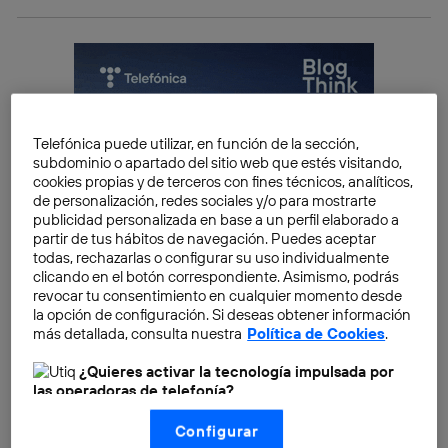
Telefónica puede utilizar, en función de la sección,
subdominio o apartado del sitio web que estés visitando,
cookies propias y de terceros con fines técnicos, analíticos,
de personalización, redes sociales y/o para mostrarte
publicidad personalizada en base a un perfil elaborado a
partir de tus hábitos de navegación. Puedes aceptar
todas, rechazarlas o configurar su uso individualmente
clicando en el botón correspondiente. Asimismo, podrás
revocar tu consentimiento en cualquier momento desde
la opción de configuración. Si deseas obtener información
más detallada, consulta nuestra
Política de Cookies
.
¿Quieres activar la tecnología impulsada por
las operadoras de telefonía?
De un tiempo a esta parte, los principales proveedores
Nosotros, Telefónica S.A., utilizamos la tecnología Utiq para
de servicios online
han mejorado la seguridad
de
Configurar
realizar nuestras acciones de marketing digital o análisis