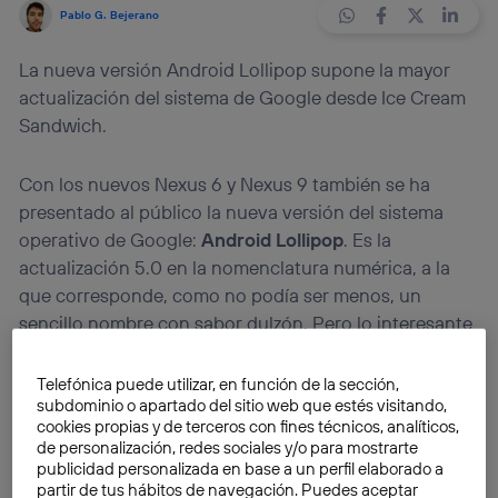
Pablo G. Bejerano
La nueva versión Android Lollipop supone la mayor
actualización del sistema de Google desde Ice Cream
Sandwich.
Con los nuevos Nexus 6 y Nexus 9 también se ha
presentado al público la nueva versión del sistema
operativo de Google:
Android Lollipop
. Es la
actualización 5.0 en la nomenclatura numérica, a la
que corresponde, como no podía ser menos, un
sencillo nombre con sabor dulzón. Pero lo interesante
de verdad está en las novedades que aporta este
nuevo caramelo, que en las próximas semanas estará
Telefónica puede utilizar, en función de la sección,
subdominio o apartado del sitio web que estés visitando,
disponible para los smartphones Nexus 4 y 5, así como
cookies propias y de terceros con fines técnicos, analíticos,
para las tabletas Nexus 7 y 10.
de personalización, redes sociales y/o para mostrarte
publicidad personalizada en base a un perfil elaborado a
partir de tus hábitos de navegación. Puedes aceptar
En capítulo de aplicaciones, los desarrolladores