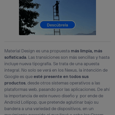
Este identificador se asigna a la conexión de internet, por
lo que cualquier persona que conecte su dispositivo y
consienta el uso de la tecnología recibirá el mismo
identificador. Típicamente:
Si utilizas una
conexión de banda ancha
(p. ej., Wi-Fi),
el marketing o análisis se realizará en función de las
actividades de navegación de los miembros del hogar
que hayan dado su consentimiento.
Si utilizas
datos móviles
, el marketing será más
Material Design es una propuesta
más limpia, más
personalizado, ya que se basará únicamente en la
sofisticada
. Las transiciones son más sencillas y hasta
navegación del usuario del móvil.
incluye nueva tipografía. Se trata de una apuesta
Puedes gestionar los consentimientos Utiq seleccionando
“Administrar Utiq” en la parte inferior de esta página web o
integral. No solo se verá en los Nexus, la intención de
visitando el
portal de privacidad de Utiq
Google es que
esté presente en todos sus
(“consenthub”)
. Para más información, consulta
productos
, desde otros sistemas operativos a las
la
política de privacidad de Utiq
.
plataformas web, pasando por las aplicaciones. De ahí
la importancia de este nuevo diseño y por ende de
Android Lollipop, que pretende aglutinar bajo su
bandera a una variedad de dispositivos, en un
movimiento parecido al que llevó a cabo Ice Cream